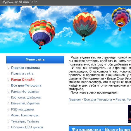
Суббота, 08.08.2026, 14:18
Рады видеть вас на странице полной н
Меню сайта
вы можете оставить свой отзыв, коммен
пользователи, поэтому чтобы добавить 
Главная страница
И так, вы находитесь на страницы 
регистрации. В основном у нас использу
Правила сайта
проблем с бесплатным скачиванием у в
скачать Фоторамочка - Возле Елки бес
Рамки Онлайн
можете использовать его в нужных ва
найдёте для себя что-то интересное и
Все для Фотошопа
материал.
Рамки, Фоторамки
Приятного время провождения!
Костюмы, Шаблоны
Главная
»
Все для Фотошопа
»
Рамки, Фо
Виньетки, Vignettes
PSD исходники
Фоны, Бэкграунды
Текстуры, Textures
Обложки DVD дисков
Фоторамочка - Возле Елки