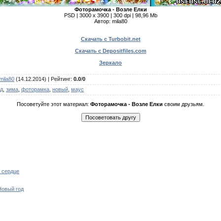
Фоторамочка - Возле Елки
PSD | 3000 x 3900 | 300 dpi | 98,96 Mb
Автор: mila80
Скачать с Turbobit.net
Скачать с Depositfiles.com
Зеркало
mila80
(14.12.2014) |
Рейтинг
:
0.0
/
0
од
,
зима
,
фоторамка
,
новый
,
маус
Посоветуйте этот материал:
Фоторамочка - Возле Елки
своим друзьям.
 сердце
Новый год