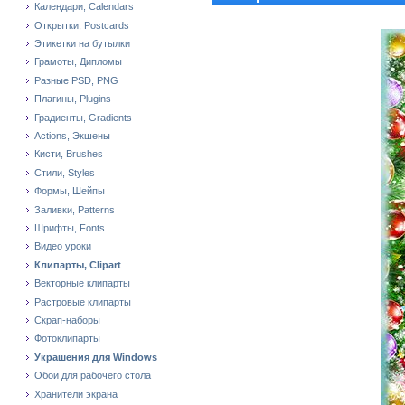
Календари, Calendars
Открытки, Postcards
Этикетки на бутылки
Грамоты, Дипломы
Разные PSD, PNG
Плагины, Plugins
Градиенты, Gradients
Actions, Экшены
Кисти, Brushes
Стили, Styles
Формы, Шейпы
Заливки, Patterns
Шрифты, Fonts
Видео уроки
Клипарты, Clipart
Векторные клипарты
Растровые клипарты
Скрап-наборы
Фотоклипарты
Украшения для Windows
Обои для рабочего стола
Хранители экрана