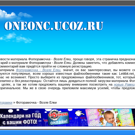
овости материала
Фоторамочка - Возле Елки
, проще говоря, эта страничка предназн
тарий о материале
Фоторамочка - Возле Елки
. Должны заметить, что добавлять комм
комментарий вам придётся пройти не сложную регистрацию.
материала
Фоторамочка - Возле Елки
, значит, он вас заинтересовал, вы можете с
ются популярные, всем хорошо известные файлообменники такие как: Letitbit.net, D
ас не возникнет. Просто выберите из предложенных файлообменников, тот, которы
платно и без регистрации
. Остаётся лишь дождаться полной загрузки материала
Фот
м целях, а так же хотим предложить вашему вниманию посмотреть на
новые Рамки
 оригинальное. Мы же в свою очередь приложили максимум усилий, чтобы предло
торамки
» Фоторамочка - Возле Елки