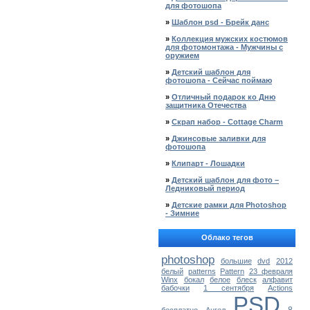
для фотошопа
»
Шаблон psd - Брейк данс
»
Коллекция мужских костюмов
для фотомонтажа - Мужчины с
оружием
»
Детский шаблон для
фотошопа - Сейчас поймаю
»
Отличный подарок ко Дню
защитника Отечества
»
Скрап набор - Cottage Charm
»
Джинсовые заливки для
фотошопа
»
Клипарт - Лошадки
»
Детский шаблон для фото –
Ледниковый период
»
Детские рамки для Photoshop
- Зимние
Облако тегов
photoshop
большие
dvd
2012
белый
patterns
Pattern
23 февраля
Winx
бокал
белое
блеск
алфавит
бабочки
1 сентября
Actions
PSD