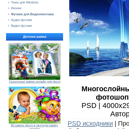
Темы для Windows
Иконки
Футажи для Видеомонтажа
Аудио футажи
Видео футажи
Детские рамки
Сказочные рамки онлайн для фото
Многослойны
фотошопа
PSD | 4000x29
Автор
PSD исходники
| Про
Вставить фото в детскую рамку
онлайн