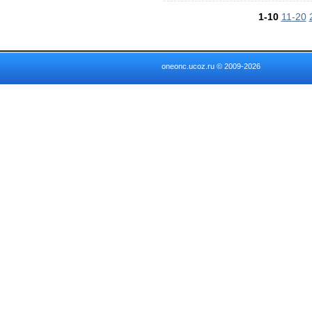
1-10
11-20
oneonc.ucoz.ru © 2009-2026