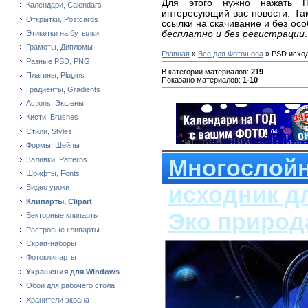
Для этого нужно нажать П
Календари, Calendars
интересующий вас новости. Та
Открытки, Postcards
ссылки на скачивание и без ос
бесплатно и без регистрации
.
Этикетки на бутылки
Грамоты, Дипломы
Главная
»
Все для Фотошопа
» PSD исхо
Разные PSD, PNG
В категории материалов
:
219
Плагины, Plugins
Показано материалов
:
1-10
Градиенты, Gradients
Actions, Экшены
Кисти, Brushes
Стили, Styles
Формы, Шейпы
Многослой
Заливки, Patterns
Шрифты, Fonts
исходник д
Видео уроки
Клипарты, Clipart
Эко природ
Векторные клипарты
Растровые клипарты
Скрап-наборы
Фотоклипарты
Украшения для Windows
Обои для рабочего стола
Хранители экрана