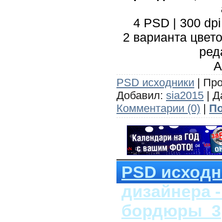
4 PSD | 300 dpi
2 варианта цвет
ред
А
PSD исходники
| Про
Добавил:
sia2015
| Д
Комментарии (0)
|
По
PSD исходн
дизайнера 
бордюры_3