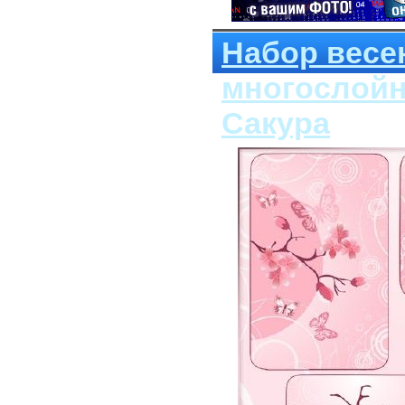
Набор весе
многослойн
Сакура