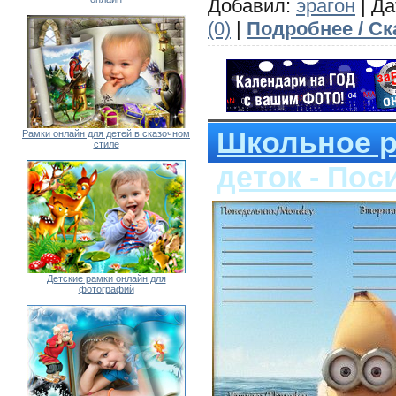
Добавил:
эрагон
| Да
(0)
|
Подробнее / Ск
Школьное р
Рамки онлайн для детей в сказочном
стиле
деток - Пос
Детские рамки онлайн для
фотографий