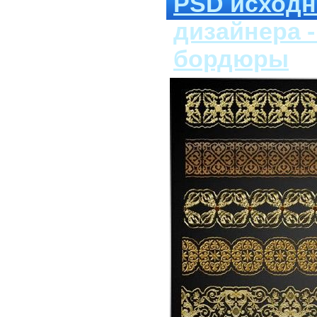
PSD исходн
дизайнера 
бордюры