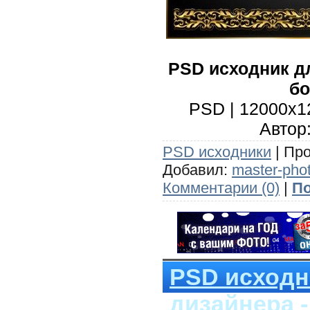
PSD исходник д
б
PSD | 12000x12
Автор:
PSD исходники
| Про
Добавил:
master-pho
Комментарии (0)
|
По
PSD исходн
дизайнера 