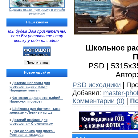
Сделать сказочную рамку в онлайн
редакторе
Наша кнопка
Мы будем Вам признательны,
если Вы установите нашу
кнопку у себя на сайте.
Школьное рас
П
PSD | 5315x35
Автор:
Новое на сайте
PSD исходники
| Про
»
Детские шаблоны для
фотошопа девочкам –
Нарядные платья
Добавил:
master-pho
»
Фотокнига для фотографий –
Комментарии (0)
|
По
Нарисую я портрет
»
Шаблоны для фотомонтажа
женские – Летние наряды
»
Детский шаблон для
фотошопа – С олененком
»
Двд обложка для диска -
Роскошная свадьба