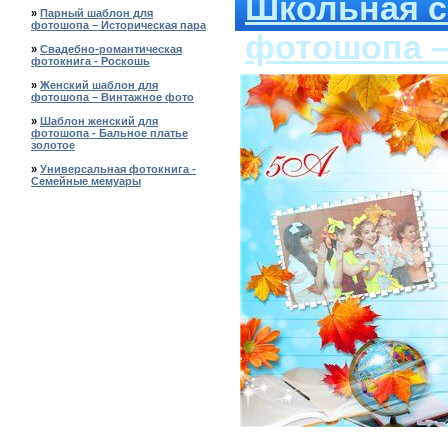
Школьная с
»
Парный шаблон для
фотошопа – Историческая пара
фотошопа –
»
Свадебно-романтическая
фотокнига - Роскошь
»
Женский шаблон для
фотошопа – Винтажное фото
»
Шаблон женский для
фотошопа - Бальное платье
золотое
»
Универсальная фотокнига -
Семейные мемуары