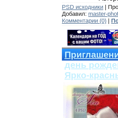
PSD исходники
| Про
Добавил:
master-pho
Комментарии (0)
|
По
Приглашени
день рожде
Ярко-красн