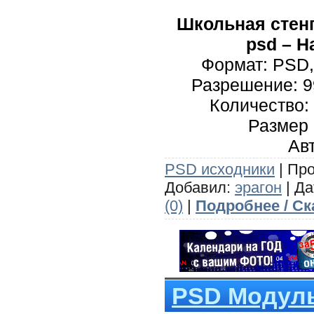
Школьная стенг
psd – Н
Формат: PSD,
Разрешение: 99
Количество: 
Размер 
Авт
PSD исходники
| Про
Добавил:
эрагон
| Да
(0)
|
Подробнее / Ск
PSD Модуль