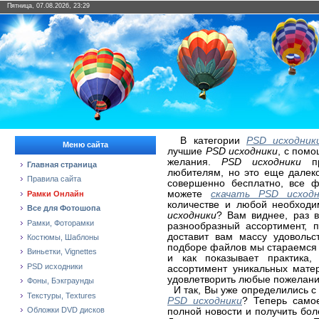
Пятница, 07.08.2026, 23:29
В категории
PSD исходник
Меню сайта
лучшие
PSD исходники
, с помо
желания.
PSD исходники
пр
Главная страница
любителям, но это еще далек
Правила сайта
совершенно бесплатно, все ф
можете
скачать PSD исход
Рамки Онлайн
количестве и любой необход
Все для Фотошопа
исходники
? Вам виднее, раз 
Рамки, Фоторамки
разнообразный ассортимент, 
доставит вам массу удовольс
Костюмы, Шаблоны
подборе файлов мы стараемся 
Виньетки, Vignettes
и как показывает практика
PSD исходники
ассортимент уникальных мате
удовлетворить любые пожелани
Фоны, Бэкграунды
И так, Вы уже определились с
Текстуры, Textures
PSD исходники
? Теперь само
Обложки DVD дисков
полной новости и получить б