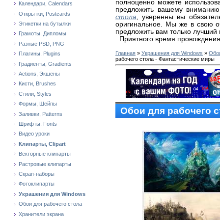
полноценно можете использова
Календари, Calendars
предложить вашему вниманию
Открытки, Postcards
стола
, уверенны вы обязател
оригинальное. Мы же в свою 
Этикетки на бутылки
предложить вам только лучший 
Грамоты, Дипломы
Приятного время провождения
Разные PSD, PNG
Главная
»
Украшения для Windows
»
Обои
Плагины, Plugins
рабочего стола - Фантастические миры
Градиенты, Gradients
Actions, Экшены
Кисти, Brushes
Стили, Styles
Формы, Шейпы
Обои для рабочего с
Заливки, Patterns
Шрифты, Fonts
Видео уроки
Клипарты, Clipart
Векторные клипарты
Растровые клипарты
Скрап-наборы
Фотоклипарты
Украшения для Windows
Обои для рабочего стола
Хранители экрана