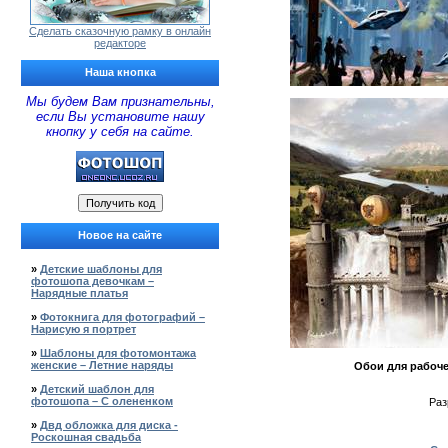
Сделать сказочную рамку в онлайн
редакторе
Наша кнопка
Мы будем Вам признательны,
если Вы установите нашу
кнопку у себя на сайте.
Новое на сайте
»
Детские шаблоны для
фотошопа девочкам –
Нарядные платья
»
Фотокнига для фотографий –
Нарисую я портрет
»
Шаблоны для фотомонтажа
женские – Летние наряды
Обои для рабоче
»
Детский шаблон для
фотошопа – С олененком
Раз
»
Двд обложка для диска -
Роскошная свадьба