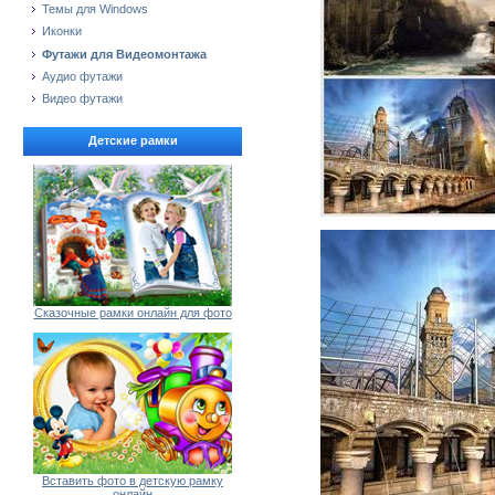
Темы для Windows
Иконки
Футажи для Видеомонтажа
Аудио футажи
Видео футажи
Детские рамки
Сказочные рамки онлайн для фото
Вставить фото в детскую рамку
онлайн