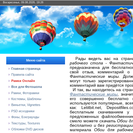
Воскресенье, 09.08.2026, 19:26
Рады видеть вас на страни
Меню сайта
рабочего стола - Фантасти
предназначена для бесплатно
Главная страница
свой отзыв, комментарий о
Правила сайта
Фантастические миры
. Долж
могут только зарегистрирован
Рамки Онлайн
комментарий вам придётся про
Все для Фотошопа
И так, вы находитесь на стр
Рамки, Фоторамки
Фантастические миры
, значи
его совершенно бесплатно 
Костюмы, Шаблоны
используются популярные, вс
Виньетки, Vignettes
как: Letitbit.net, Depositfi
PSD исходники
бесплатным скачиванием у 
предложенных файлообменнико
Фоны, Бэкграунды
смело можете
скачать Обои д
Текстуры, Textures
бесплатно и без регистрации
Обложки DVD дисков
материала
Обои для рабоче