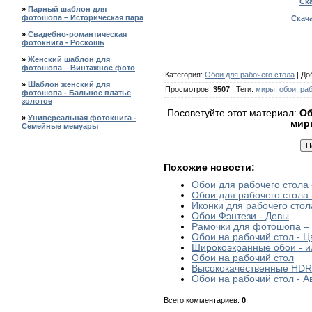
Ска
»
Парный шаблон для
фотошопа – Историческая пара
Скача
»
Свадебно-романтическая
фотокнига - Роскошь
»
Женский шаблон для
фотошопа – Винтажное фото
Категория
:
Обои для рабочего стола
|
До
»
Шаблон женский для
Просмотров
:
3507
|
Теги
:
миры
,
обои
,
ра
фотошопа - Бальное платье
золотое
Посоветуйте этот материал:
Об
»
Универсальная фотокнига -
мир
Семейные мемуары
Похожие новости:
Обои для рабочего стола
Обои для рабочего стола
Иконки для рабочего стол
Обои Фэнтези - Девы
Рамочки для фотошопа –
Обои на рабочий стол - Ц
Широкоэкранные обои - и
Обои на рабочий стол
Высококачественные HDR 
Обои на рабочий стол - 
Всего комментариев
:
0