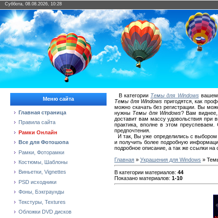
Суббота, 08.08.2026, 10:28
В категории
Темы для Windows
вашему
Меню сайта
Темы для Windows
пригодятся, как проф
можно скачать без регистрации. Вы мо
Главная страница
нужны
Темы для Windows
? Вам виднее,
доставит вам массу удовольствия при в
Правила сайта
практика, вполне в этом преуспеваем
предпочтения.
Рамки Онлайн
И так, Вы уже определились с выбором
и получить более подробную информацию
Все для Фотошопа
подробное описание, а так же ссылки на
Рамки, Фоторамки
Главная
»
Украшения для Windows
» Тем
Костюмы, Шаблоны
Виньетки, Vignettes
В категории материалов
:
44
Показано материалов
:
1-10
PSD исходники
Фоны, Бэкграунды
Текстуры, Textures
Обложки DVD дисков