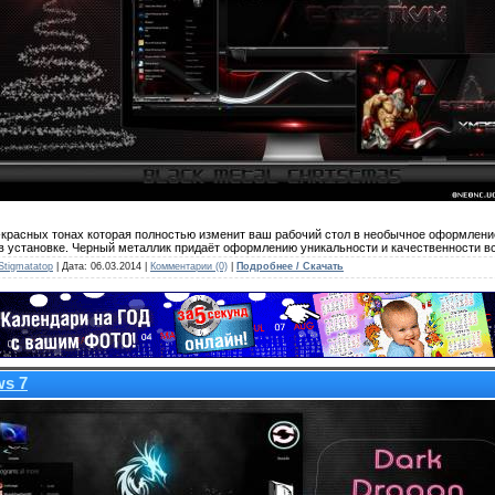
-красных тонах которая полностью изменит ваш рабочий стол в необычное оформлени
в установке. Черный металлик придаёт оформлению уникальности и качественности вс
Stigmatatop
| Дата:
06.03.2014
|
Комментарии (0)
|
Подробнее / Скачать
ws 7