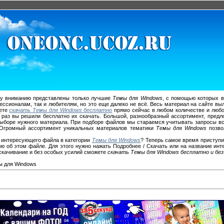
 вниманию представлены только лучшие
Темы для Windows
, с помощью которых в
ессионалам, так и любителям, но это еще далеко не всё. Весь материал на сайте в
жете
скачать Темы для Windows бесплатно
прямо сейчас в любом количестве и любо
 раз вы решили бесплатно их скачать. Большой, разнообразный ассортимент, пред
ыборе нужного материала. При подборе файлов мы стараемся учитывать запросы вс
. Огромный ассортимент уникальных материалов тематики
Темы для Windows
позво
 интересующего файла в категории
Темы для Windows
? Теперь самое время приступи
 об этом файле. Для этого нужно нажать Подробнее / Скачать или на название ин
 скачивание и без особых усилий сможете
скачать Темы для Windows бесплатно и бе
ы для Windows