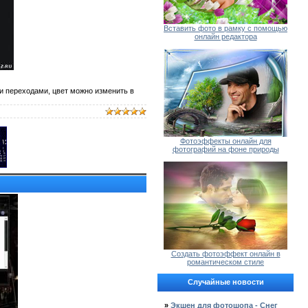
Вставить фото в рамку с помощью
онлайн редактора
и переходами, цвет можно изменить в
Фотоэффекты онлайн для
фотографий на фоне природы
Создать фотоэффект онлайн в
романтическом стиле
Случайные новости
»
Экшен для фотошопа - Снег