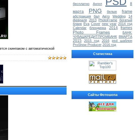
PSD
8
бесплатно
Ангел
PNG
frame
марта
белые
абстракция
бал
Авто
Wedding
14
февраля
2013
PhotoFrame
богатый
бланк
Eva
Cover
new year
2014 год
2014
frames
Calendar
блондинка
Photo Frames
БАНК:
ЧУВАШКРЕДИТПРОМБАНК
8МАРТА
2015
2015 год
2016
psd шаблон
ProShow Producer
2016 год
ется скинпаком с автоматической
Статистика
Сайты Фотошопа