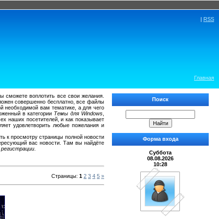
|
RSS
Главная
ы сможете воплотить все свои желания.
Поиск
ыложен совершенно бесплатно, все файлы
й необходимой вам тематике, а для чего
ложенный в категории
Темы для Windows
,
ех наших посетителей, и как показывает
ляет удовлетворить любые пожелания и
ть к просмотру страницы полной новости
Форма входа
тересующий вас новости. Там вы найдёте
з регистрации
.
Суббота
08.08.2026
10:28
Страницы
:
1
2
3
4
5
»