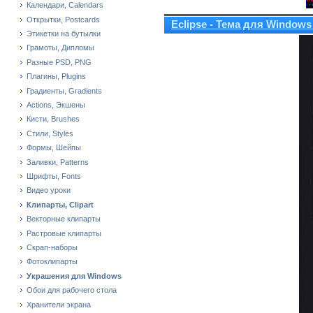
Календари, Calendars
Открытки, Postcards
Eclipse - Тема для Windows
Этикетки на бутылки
Грамоты, Дипломы
Разные PSD, PNG
Плагины, Plugins
Градиенты, Gradients
Actions, Экшены
Кисти, Brushes
Стили, Styles
Формы, Шейпы
Заливки, Patterns
Шрифты, Fonts
Видео уроки
Клипарты, Clipart
Векторные клипарты
Растровые клипарты
Скрап-наборы
Фотоклипарты
Украшения для Windows
Обои для рабочего стола
Хранители экрана