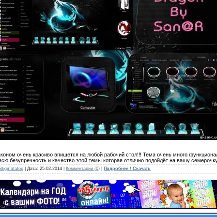
оном очень красиво впишется на любой рабочий стол!!! Тема очень много функциона
ю безупречность и качество этой темы которая отлично подойдёт на вашу семерочку!
Stigmatatop
| Дата:
25.02.2014
|
Комментарии (0)
|
Подробнее / Скачать