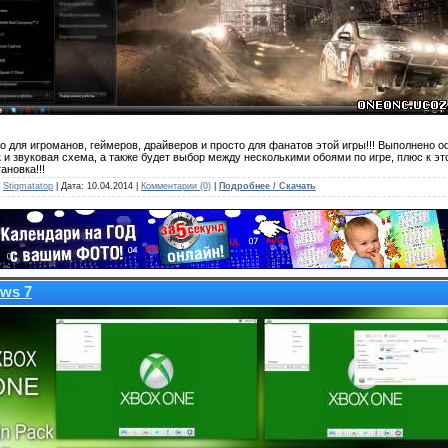
но для игроманов, геймеров, драйверов и просто для фанатов этой игры!!! Выполнено
к и звуковая схема, а также будет выбор между несколькими обоями по игре, плюс к э
ановка!!!
:
Stigmatatop
| Дата:
10.04.2014
|
Комментарии (0)
|
Подробнее / Скачать
ws 7