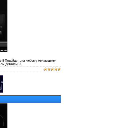
е!!! Подойдет она любому желающему,
ем деталям !!!