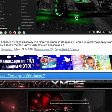
 первого взгляда каждому кто любит шикарные машины и неон с множеством рисунков,
ных тонах где все части интерфейса прозрачны!!!
:
Stigmatatop
| Дата:
02.04.2014
|
Комментарии (0)
|
Подробнее / Скачать
mas - Тема для Windows 7