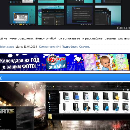
й нет нечего лишнего, тёмно-голубой тон успокаивает и расслабляет своими простым
Stigmatatop
| Дата:
11.04.2014
|
Комментарии (0)
|
Подробнее / Скачать
7