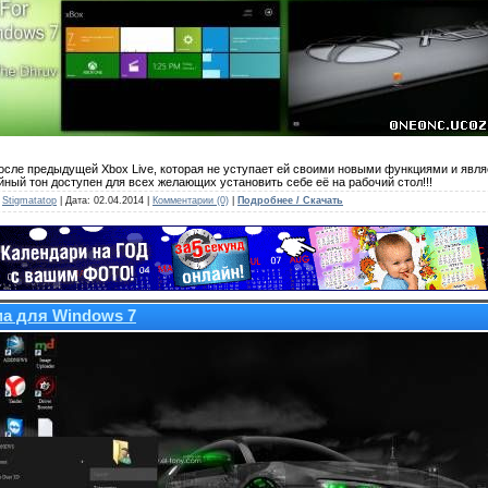
осле предыдущей Xbox Live, которая не уступает ей своими новыми функциями и явля
йный тон доступен для всех желающих установить себе её на рабочий стол!!!
:
Stigmatatop
| Дата:
02.04.2014
|
Комментарии (0)
|
Подробнее / Скачать
а для Windows 7