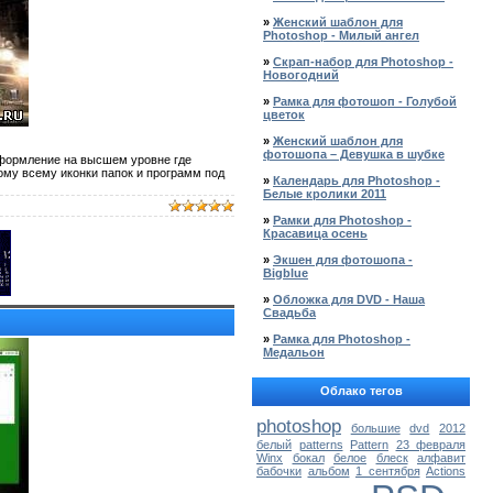
»
Женский шаблон для
Photoshop - Милый ангел
»
Скрап-набор для Photoshop -
Новогодний
»
Рамка для фотошоп - Голубой
цветок
»
Женский шаблон для
фотошопа – Девушка в шубке
 оформление на высшем уровне где
тому всему иконки папок и программ под
»
Календарь для Photoshop -
Белые кролики 2011
»
Рамки для Photoshop -
Красавица осень
»
Экшен для фотошопа -
Bigblue
»
Обложка для DVD - Наша
Свадьба
»
Рамка для Photoshop -
Медальон
Облако тегов
photoshop
большие
dvd
2012
белый
patterns
Pattern
23 февраля
Winx
бокал
белое
блеск
алфавит
бабочки
альбом
1 сентября
Actions