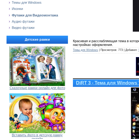
Темы для Windows
Иконки
Футажи для Видеомонтажа
Аудио футажи
Видео футажи
Детские рамки
Красивая и расслабляющая тема в которо
настройках оформления.
Темы для Windows
| Просмотров: 773 | Добавил:
DiRT 3 - Тема для Windows 
Сказочные рамки онлайн для фото
Вставить фото в детскую рамку
онлайн