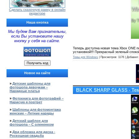
Сделать сказочную рамку в онлайн
редакторе
Наша кнопка
Мы будем Вам признательны,
если Вы установите нашу
кнопку у себя на сайте.
Теперь доступна новая тема Xbox ONE п
установкой!!! Прекрасный зеленый споко
Темы для Windows
| Просмотров: 1176 | Добавил
Новое на сайте
»
Детские шаблоны для
фотошопа девочкам –
BLACK SHARP GLASS - Тем
Нарядные платья
»
Фотокнига для фотографий –
Нарисую я портрет
»
Шаблоны для фотомонтажа
женские – Летние наряды
»
Детский шаблон для
фотошопа – С олененком
»
Двд обложка для диска -
Роскошная свадьба