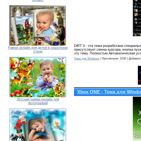
DiRT 3 - эта тема разработана специаль
Рамки онлайн для детей в сказочном
присутствует смена курсора, кнопка пус
стиле
эту тему. Полностью Автоматическая уст
Темы для Windows
| Просмотров: 1030 | Добавил
Xbox ONE - Тема для Windo
Детские рамки онлайн для
фотографий