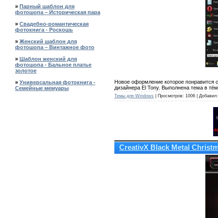
»
Парный шаблон для
фотошопа – Историческая пара
»
Свадебно-романтическая
фотокнига - Роскошь
»
Женский шаблон для
фотошопа – Винтажное фото
»
Шаблон женский для
фотошопа - Бальное платье
золотое
Новое оформление которое понравится с
»
Универсальная фотокнига -
дизайнера El Tony. Выполнена тема в тём
Семейные мемуары
Темы для Windows
| Просмотров: 1006 | Добавил
CreativX Black Metal Christ