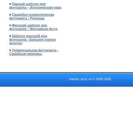
»
Парный шаблон для
фотошопа – Историческая пара
»
Свадебно-романтическая
фотокнига - Роскошь
»
Женский шаблон для
фотошопа – Винтажное фото
»
Шаблон женский для
фотошопа - Бальное платье
золотое
»
Универсальная фотокнига -
Семейные мемуары
oneonc.ucoz.ru © 2009-2026