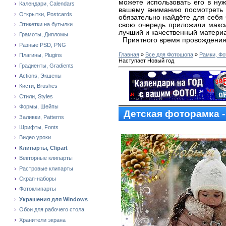
можете использовать его в ну
Календари, Calendars
вашему вниманию посмотреть
Открытки, Postcards
обязательно найдёте для себя 
свою очередь приложили макс
Этикетки на бутылки
лучший и качественный матери
Грамоты, Дипломы
Приятного время провождения
Разные PSD, PNG
Главная
»
Все для Фотошопа
»
Рамки, Фо
Плагины, Plugins
Наступает Новый год
Градиенты, Gradients
Actions, Экшены
Кисти, Brushes
Стили, Styles
Формы, Шейпы
Детская фоторамка -
Заливки, Patterns
Шрифты, Fonts
Видео уроки
Клипарты, Clipart
Векторные клипарты
Растровые клипарты
Скрап-наборы
Фотоклипарты
Украшения для Windows
Обои для рабочего стола
Хранители экрана