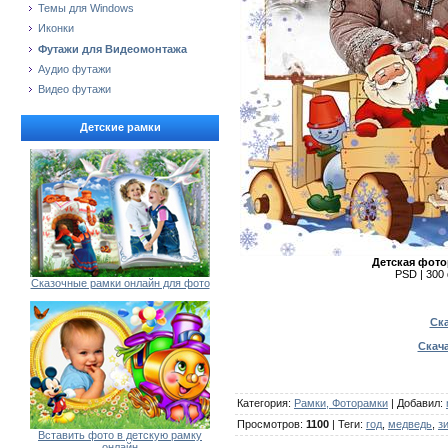
Темы для Windows
Иконки
Футажи для Видеомонтажа
Аудио футажи
Видео футажи
Детские рамки
Детская фото
PSD | 300 
Сказочные рамки онлайн для фото
Ска
Скача
Категория
:
Рамки, Фоторамки
|
Добавил
:
Просмотров
:
1100
|
Теги
:
год
,
медведь
,
з
Вставить фото в детскую рамку
онлайн