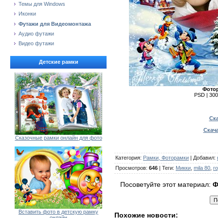
Темы для Windows
Иконки
Футажи для Видеомонтажа
Аудио футажи
Видео футажи
Детские рамки
Фотор
PSD | 3000
Ска
Скача
Сказочные рамки онлайн для фото
Категория
:
Рамки, Фоторамки
|
Добавил
:
Просмотров
:
646
|
Теги
:
Микки
,
mila 80
,
г
Посоветуйте этот материал:
Ф
Вставить фото в детскую рамку
Похожие новости:
онлайн