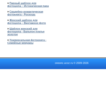
»
Парный шаблон для
фотошопа – Историческая пара
»
Свадебно-романтическая
фотокнига - Роскошь
»
Женский шаблон для
фотошопа – Винтажное фото
»
Шаблон женский для
фотошопа - Бальное платье
золотое
»
Универсальная фотокнига -
Семейные мемуары
oneonc.ucoz.ru © 2009-2026