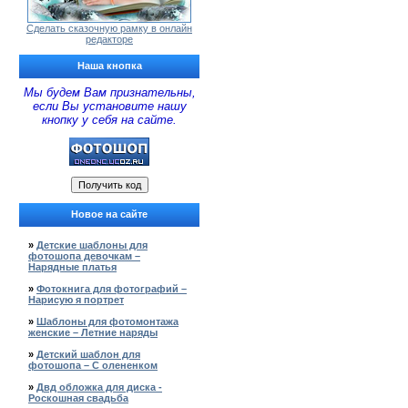
Сделать сказочную рамку в онлайн
редакторе
Наша кнопка
Мы будем Вам признательны,
если Вы установите нашу
кнопку у себя на сайте.
Новое на сайте
»
Детские шаблоны для
фотошопа девочкам –
Нарядные платья
»
Фотокнига для фотографий –
Нарисую я портрет
»
Шаблоны для фотомонтажа
женские – Летние наряды
»
Детский шаблон для
фотошопа – С олененком
»
Двд обложка для диска -
Роскошная свадьба