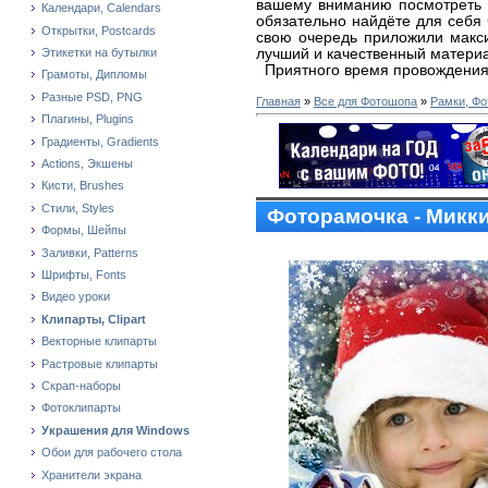
вашему вниманию посмотреть
Календари, Calendars
обязательно найдёте для себя 
Открытки, Postcards
свою очередь приложили макс
лучший и качественный матери
Этикетки на бутылки
Приятного время провождения
Грамоты, Дипломы
Разные PSD, PNG
Главная
»
Все для Фотошопа
»
Рамки, Фо
Плагины, Plugins
Градиенты, Gradients
Actions, Экшены
Кисти, Brushes
Стили, Styles
Фоторамочка - Микк
Формы, Шейпы
Заливки, Patterns
Шрифты, Fonts
Видео уроки
Клипарты, Clipart
Векторные клипарты
Растровые клипарты
Скрап-наборы
Фотоклипарты
Украшения для Windows
Обои для рабочего стола
Хранители экрана