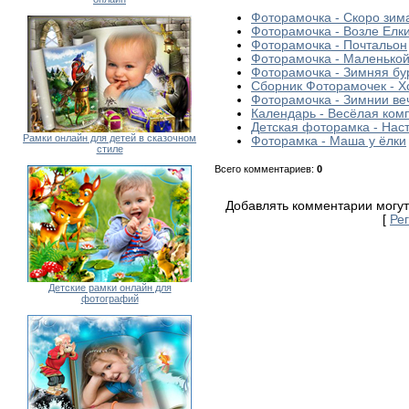
Фоторамочка - Скоро зим
Фоторамочка - Возле Елк
Фоторамочка - Почтальон
Фоторамочка - Маленькой
Фоторамочка - Зимняя бу
Сборник Фоторамочек - Х
Фоторамочка - Зимнии ве
Календарь - Весёлая ком
Детская фоторамка - Нас
Рамки онлайн для детей в сказочном
Фоторамка - Маша у ёлки
стиле
Всего комментариев
:
0
Добавлять комментарии могут
[
Ре
Детские рамки онлайн для
фотографий