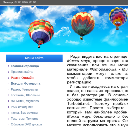
Пятница, 07.08.2026, 08:08
Рады видеть вас на странице
Меню сайта
Микки маус
, проще говоря, эт
скачивания или же вы може
Главная страница
материале
Фоторамочка - Ми
Правила сайта
комментарии могут только за
чтобы добавить коммента
Рамки Онлайн
регистрацию.
Все для Фотошопа
И так, вы находитесь на стра
Рамки, Фоторамки
значит, он вас заинтересовал, 
и без регистрации. В основн
Костюмы, Шаблоны
хорошо известные файлообменники
Виньетки, Vignettes
Turbobit.net. Поэтому проб
PSD исходники
возникнет. Просто выберите
который вам наиболее удобе
Фоны, Бэкграунды
Микки маус бесплатно и бе
Текстуры, Textures
полной загрузки материала
Фо
Обложки DVD дисков
можете использовать его в ну