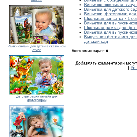
Виньетки с орхидеями для
Виньетка школьная выпус
Виньетка для детского с
Виньетки, фоторамки для 
Школьная виньетка к 1 се
Виньетка для выпускнико
Школьная рамка для фото
Виньетка для выпускнико
Выпускная фотокнига для
детский сад
Рамки онлайн для детей в сказочном
стиле
Всего комментариев
:
0
Добавлять комментарии могут
[
Ре
Детские рамки онлайн для
фотографий