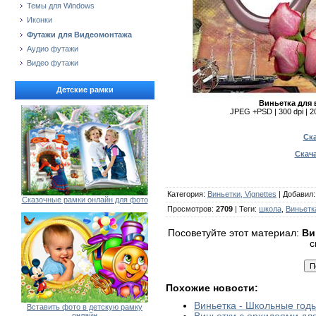
Темы для Windows
Иконки
Футажи для Видеомонтажа
Аудио футажи
Видео футажи
Детские рамки
Виньетка для 
JPEG +PSD | 300 dpi | 20x
Ска
Скача
Категория
:
Виньетки, Vignettes
|
Добавил
Сказочные рамки онлайн для фото
Просмотров
:
2709
|
Теги
:
школа
,
Виньетк
Посоветуйте этот материал:
Ви
с
Похожие новости:
Виньетка - Школьные год
Вставить фото в детскую рамку
онлайн