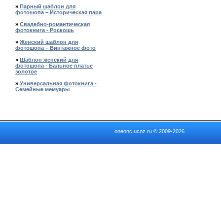
»
Парный шаблон для
фотошопа – Историческая пара
»
Свадебно-романтическая
фотокнига - Роскошь
»
Женский шаблон для
фотошопа – Винтажное фото
»
Шаблон женский для
фотошопа - Бальное платье
золотое
»
Универсальная фотокнига -
Семейные мемуары
oneonc.ucoz.ru © 2009-2026