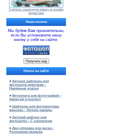
Сделать сказочную рамку в онлайн
редакторе
Наша кнопка
Мы будем Вам признательны,
если Вы установите нашу
кнопку у себя на сайте.
Новое на сайте
»
Детские шаблоны для
фотошопа девочкам –
Нарядные платья
»
Фотокнига для фотографий –
Нарисую я портрет
»
Шаблоны для фотомонтажа
женские – Летние наряды
»
Детский шаблон для
фотошопа – С олененком
»
Двд обложка для диска -
Роскошная свадьба