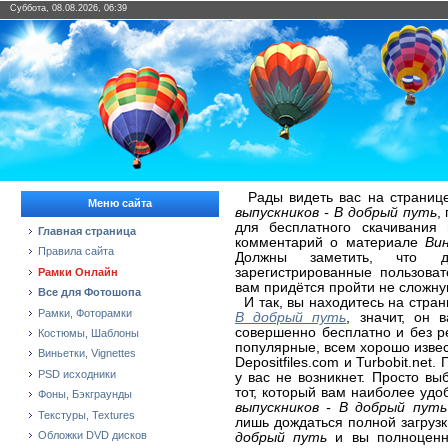
Суббота, 08.08.2026, 06:39
Рады видеть вас на страниц
Меню сайта
выпускников - В добрый путь
,
для бесплатного скачивания
Главная страница
комментарий о материале
Ви
Правила сайта
Должны заметить, что д
зарегистрированные пользова
Рамки Онлайн
вам придётся пройти не сложну
Все для Фотошопа
И так, вы находитесь на стра
Рамки, Фоторамки
В добрый путь
, значит, он 
совершенно бесплатно и без р
Костюмы, Шаблоны
популярные, всем хорошо извест
Виньетки, Vignettes
Depositfiles.com и Turbobit.ne
PSD исходники
у вас не возникнет. Просто в
тот, который вам наиболее уд
Фоны, Бэкграунды
выпускников - В добрый пут
Текстуры, Textures
лишь дождаться полной загруз
Обложки DVD дисков
добрый путь
и вы полноценно