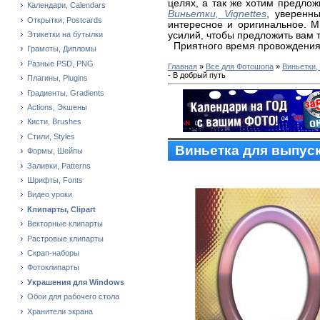
целях, а так же хотим предло
Календари, Calendars
Виньетки, Vignettes
, уверенн
Открытки, Postcards
интересное и оригинальное. 
усилий, чтобы предложить вам 
Этикетки на бутылки
Приятного время провождения
Грамоты, Дипломы
Разные PSD, PNG
Главная
»
Все для Фотошопа
»
Виньетки, 
- В добрый путь
Плагины, Plugins
Градиенты, Gradients
Actions, Экшены
Кисти, Brushes
Стили, Styles
Виньетка для выпуск
Формы, Шейпы
Заливки, Patterns
Шрифты, Fonts
Видео уроки
Клипарты, Clipart
Векторные клипарты
Растровые клипарты
Скрап-наборы
Фотоклипарты
Украшения для Windows
Обои для рабочего стола
Хранители экрана