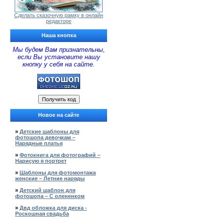
Сделать сказочную рамку в онлайн
редакторе
Наша кнопка
Мы будем Вам признательны,
если Вы установите нашу
кнопку у себя на сайте.
Новое на сайте
»
Детские шаблоны для
фотошопа девочкам –
Нарядные платья
»
Фотокнига для фотографий –
Нарисую я портрет
»
Шаблоны для фотомонтажа
женские – Летние наряды
»
Детский шаблон для
фотошопа – С олененком
»
Двд обложка для диска -
Роскошная свадьба