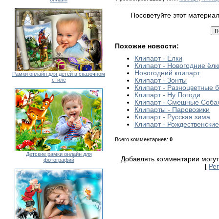
Посоветуйте этот материа
Похожие новости:
Клипарт - Ёлки
Клипарт - Новогодние ёлк
Новогодний клипарт
Рамки онлайн для детей в сказочном
стиле
Клипарт - Зонты
Клипарт - Разноцветные 
Клипарт - Ну Погоди
Клипарт - Смешные Соба
Клипарты - Паровозики
Клипарт - Русская зима
Клипарт - Рождественские
Всего комментариев
:
0
Детские рамки онлайн для
Добавлять комментарии могут
фотографий
[
Ре