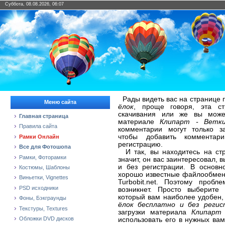
Суббота, 08.08.2026, 06:07
Рады видеть вас на странице 
Меню сайта
ёлок
, проще говоря, эта ст
скачивания или же вы може
Главная страница
материале
Клипарт - Ветк
Правила сайта
комментарии могут только за
чтобы добавить коммента
Рамки Онлайн
регистрацию.
Все для Фотошопа
И так, вы находитесь на ст
Рамки, Фоторамки
значит, он вас заинтересовал, 
и без регистрации. В основн
Костюмы, Шаблоны
хорошо известные файлообменники
Виньетки, Vignettes
Turbobit.net. Поэтому проб
PSD исходники
возникнет. Просто выберите
который вам наиболее удобен
Фоны, Бэкграунды
ёлок бесплатно и без регис
Текстуры, Textures
загрузки материала
Клипарт
Обложки DVD дисков
использовать его в нужных ва