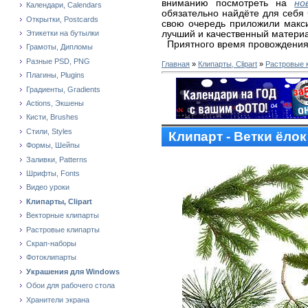
вниманию посмотреть на
но
Календари, Calendars
обязательно найдёте для себя 
Открытки, Postcards
свою очередь приложили макс
лучший и качественный матери
Этикетки на бутылки
Приятного время провождения
Грамоты, Дипломы
Разные PSD, PNG
Главная
»
Клипарты, Clipart
»
Растровые 
Плагины, Plugins
Градиенты, Gradients
Actions, Экшены
Кисти, Brushes
Стили, Styles
Клипарт - Ветки ёлок
Формы, Шейпы
Заливки, Patterns
Шрифты, Fonts
Видео уроки
Клипарты, Clipart
Векторные клипарты
Растровые клипарты
Скрап-наборы
Фотоклипарты
Украшения для Windows
Обои для рабочего стола
Хранители экрана