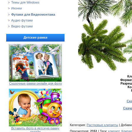
Темы для Windows
Иконки
Футажи для Видеомонтажа
Аудио футажи
Видео футажи
Детские рамки
Кл
Формат
Разреш
Сказочные рамки онлайн для фото
Ко
Ска
Скача
Категория
:
Растровые клипарты
|
Добави
Вставить фото в детскую рамку
Просмотров
:
2151
|
Теги
:
клипарт
,
Клипар
онлайн