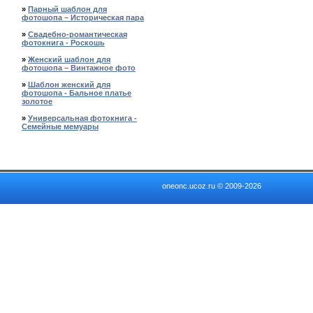
»
Парный шаблон для
фотошопа – Историческая пара
»
Свадебно-романтическая
фотокнига - Роскошь
»
Женский шаблон для
фотошопа – Винтажное фото
»
Шаблон женский для
фотошопа - Бальное платье
золотое
»
Универсальная фотокнига -
Семейные мемуары
oneonc.ucoz.ru © 2009-2026