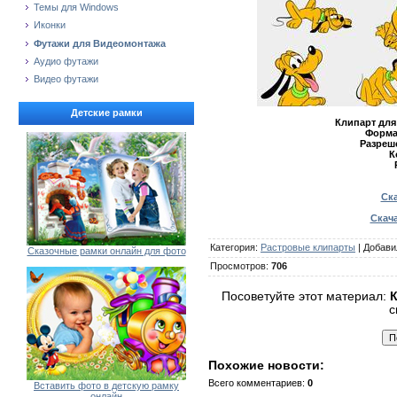
Темы для Windows
Иконки
Футажи для Видеомонтажа
Аудио футажи
Видео футажи
Детские рамки
Клипарт для
Форма
Разреш
К
Ска
Скача
Категория
:
Растровые клипарты
|
Добави
Сказочные рамки онлайн для фото
Просмотров
:
706
Посоветуйте этот материал:
К
с
Похожие новости:
Всего комментариев
:
0
Вставить фото в детскую рамку
онлайн