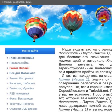
Пятница, 07.08.2026, 10:21
Рады видеть вас на страниц
Меню сайта
фотошопа - Плуто (Часть 1)
,
для бесплатного скачивания
Главная страница
комментарий о материале
Кл
Правила сайта
Должны заметить, что д
зарегистрированные пользова
Рамки Онлайн
вам придётся пройти не сложну
Все для Фотошопа
И так, вы находитесь на стр
Рамки, Фоторамки
Плуто (Часть 1)
, значит, он
совершенно бесплатно и без р
Костюмы, Шаблоны
популярные, всем хорошо извест
Виньетки, Vignettes
Depositfiles.com и Turbobit.ne
PSD исходники
у вас не возникнет. Просто в
тот, который вам наиболее уд
Фоны, Бэкграунды
фотошопа - Плуто (Часть 1)
Текстуры, Textures
лишь дождаться полной загр
Обложки DVD дисков
Плуто (Часть 1)
и вы полноце