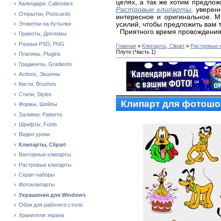
целях, а так же хотим предло
Календари, Calendars
Растровые клипарты
, уверен
Открытки, Postcards
интересное и оригинальное. 
усилий, чтобы предложить вам 
Этикетки на бутылки
Приятного время провождения
Грамоты, Дипломы
Разные PSD, PNG
Главная
»
Клипарты, Clipart
»
Растровые 
Плуто (Часть 1)
Плагины, Plugins
Градиенты, Gradients
Actions, Экшены
Кисти, Brushes
Стили, Styles
Клипарт для фотошоп
Формы, Шейпы
Заливки, Patterns
Шрифты, Fonts
Видео уроки
Клипарты, Clipart
Векторные клипарты
Растровые клипарты
Скрап-наборы
Фотоклипарты
Украшения для Windows
Обои для рабочего стола
Хранители экрана