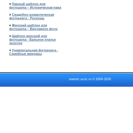
»
Парный шаблон для
фотошопа – Историческая пара
»
Свадебно-романтическая
фотокнига - Роскошь
»
Женский шаблон для
фотошопа – Винтажное фото
»
Шаблон женский для
фотошопа - Бальное платье
золотое
»
Универсальная фотокнига -
Семейные мемуары
oneonc.ucoz.ru © 2009-2026