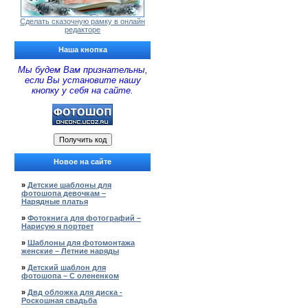
Сделать сказочную рамку в онлайн
редакторе
Наша кнопка
Мы будем Вам признательны,
если Вы установите нашу
кнопку у себя на сайте.
Новое на сайте
»
Детские шаблоны для
фотошопа девочкам –
Нарядные платья
»
Фотокнига для фотографий –
Нарисую я портрет
»
Шаблоны для фотомонтажа
женские – Летние наряды
»
Детский шаблон для
фотошопа – С олененком
»
Двд обложка для диска -
Роскошная свадьба