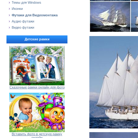
Темы для Windows
Иконки
Футажи для Видеомонтажа
Аудио футажи
Видео футажи
Детские рамки
Сказочные рамки онлайн для фото
Вставить фото в детскую рамку
онлайн