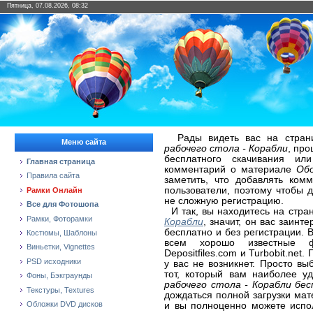
Пятница, 07.08.2026, 08:32
Рады видеть вас на страни
Меню сайта
рабочего стола - Корабли
, про
бесплатного скачивания ил
Главная страница
комментарий о материале
Обо
Правила сайта
заметить, что добавлять ком
пользователи, поэтому чтобы 
Рамки Онлайн
не сложную регистрацию.
Все для Фотошопа
И так, вы находитесь на стр
Рамки, Фоторамки
Корабли
, значит, он вас заинт
бесплатно и без регистрации. 
Костюмы, Шаблоны
всем хорошо известные фай
Виньетки, Vignettes
Depositfiles.com и Turbobit.ne
PSD исходники
у вас не возникнет. Просто в
тот, который вам наиболее 
Фоны, Бэкграунды
рабочего стола - Корабли бе
Текстуры, Textures
дождаться полной загрузки ма
Обложки DVD дисков
и вы полноценно можете испол