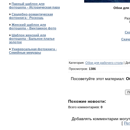
»
Парный шаблон для
фотошопа – Историческая пара
Обои для 
»
Свадебно-романтическая
фотокнига - Роскошь
Раз
»
Женский шаблон для
фотошопа – Винтажное фото
Ска
»
Шаблон женский для
фотошопа - Бальное платье
Скача
золотое
»
Универсальная фотокнига -
Семейные мемуары
Категория
:
Обои для рабочего стола
|
До
Просмотров
:
1386
Посоветуйте этот материал:
О
Похожие новости:
Всего комментариев
:
0
Добавлять комментарии могут
[
Ре