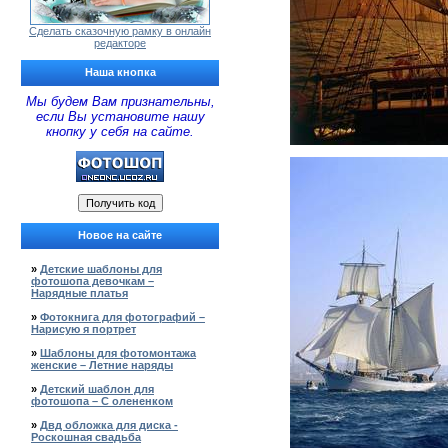
Сделать сказочную рамку в онлайн
редакторе
Наша кнопка
Мы будем Вам признательны,
если Вы установите нашу
кнопку у себя на сайте.
Новое на сайте
»
Детские шаблоны для
фотошопа девочкам –
Нарядные платья
»
Фотокнига для фотографий –
Нарисую я портрет
»
Шаблоны для фотомонтажа
женские – Летние наряды
»
Детский шаблон для
фотошопа – С олененком
»
Двд обложка для диска -
Роскошная свадьба