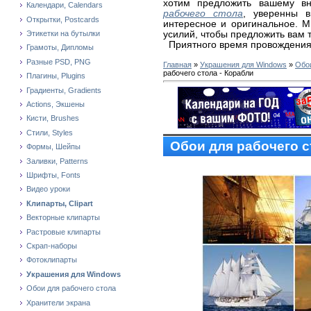
хотим предложить вашему в
Календари, Calendars
рабочего стола
, уверенны в
Открытки, Postcards
интересное и оригинальное. 
усилий, чтобы предложить вам 
Этикетки на бутылки
Приятного время провождения
Грамоты, Дипломы
Разные PSD, PNG
Главная
»
Украшения для Windows
»
Обои
рабочего стола - Корабли
Плагины, Plugins
Градиенты, Gradients
Actions, Экшены
Кисти, Brushes
Стили, Styles
Обои для рабочего с
Формы, Шейпы
Заливки, Patterns
Шрифты, Fonts
Видео уроки
Клипарты, Clipart
Векторные клипарты
Растровые клипарты
Скрап-наборы
Фотоклипарты
Украшения для Windows
Обои для рабочего стола
Хранители экрана