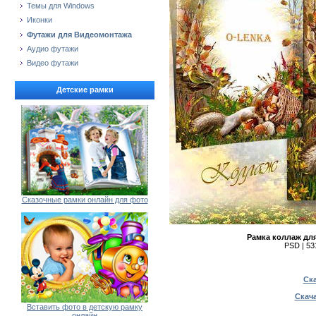
Темы для Windows
Иконки
Футажи для Видеомонтажа
Аудио футажи
Видео футажи
Детские рамки
Сказочные рамки онлайн для фото
Рамка коллаж для
PSD | 53
Ска
Скача
Вставить фото в детскую рамку
онлайн