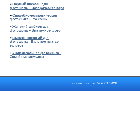
»
Парный шаблон для
фотошопа – Историческая пара
»
Свадебно-романтическая
фотокнига - Роскошь
»
Женский шаблон для
фотошопа – Винтажное фото
»
Шаблон женский для
фотошопа - Бальное платье
золотое
»
Универсальная фотокнига -
Семейные мемуары
oneonc.ucoz.ru © 2009-2026