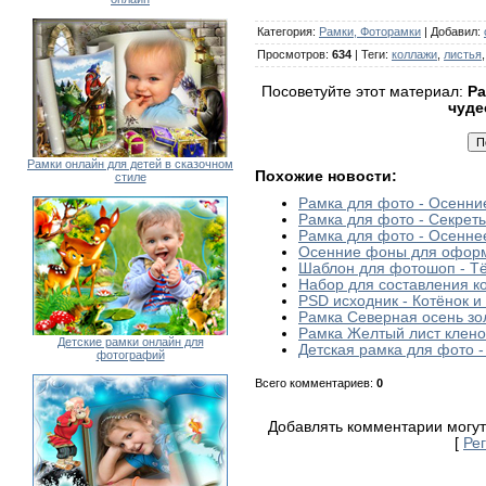
Категория
:
Рамки, Фоторамки
|
Добавил
:
Просмотров
:
634
|
Теги
:
коллажи
,
листья
Посоветуйте этот материал:
Ра
чуде
Рамки онлайн для детей в сказочном
Похожие новости:
стиле
Рамка для фото - Осенни
Рамка для фото - Секрет
Рамка для фото - Осенне
Осенние фоны для оформ
Шаблон для фотошоп - Т
Набор для составления к
PSD исходник - Котёнок и
Рамка Северная осень зо
Рамка Желтый лист клен
Детские рамки онлайн для
Детская рамка для фото -
фотографий
Всего комментариев
:
0
Добавлять комментарии могут
[
Ре