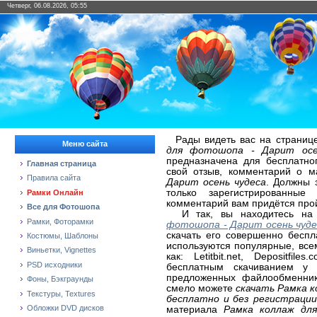
Четверг, 06.08.2026, 05:55
Рады видеть вас на страниц
Меню сайта
для фотошопа - Дарит осе
предназначена для бесплатно
Главная страница
свой отзыв, комментарий о 
Правила сайта
Дарит осень чудеса
. Должны 
только зарегистрированные
Рамки Онлайн
комментарий вам придётся про
Все для Фотошопа
И так, вы находитесь на
Рамки, Фоторамки
фотошопа - Дарит осень чуде
скачать его совершенно беспл
Костюмы, Шаблоны
используются популярные, вс
Виньетки, Vignettes
как: Letitbit.net, Depositfi
PSD исходники
бесплатным скачиванием у 
предложенных файлообменнико
Фоны, Бэкграунды
смело можете
скачать Рамка к
Текстуры, Textures
бесплатно и без регистрации
Обложки DVD дисков
материала
Рамка коллаж дл