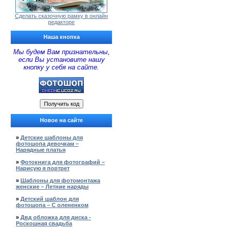
Сделать сказочную рамку в онлайн
редакторе
Наша кнопка
Мы будем Вам признательны,
если Вы установите нашу
кнопку у себя на сайте.
Новое на сайте
»
Детские шаблоны для
фотошопа девочкам –
Нарядные платья
»
Фотокнига для фотографий –
Нарисую я портрет
»
Шаблоны для фотомонтажа
женские – Летние наряды
»
Детский шаблон для
фотошопа – С олененком
»
Двд обложка для диска -
Роскошная свадьба