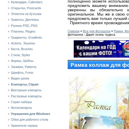
полноценно можете использова
Календари, Calendars
предложить вашему вниманию
Открытки, Postcards
уверенны вы обязательно н
оригинальное. Мы же в свою 
Этикетки на бутылки
предложить вам только лучший 
Грамоты, Дипломы
Приятного время провождения
Разные PSD, PNG
Главная
»
Все для Фотошопа
»
Рамки, Фо
Плагины, Plugins
фотошопа - Дарит осень чудеса
Градиенты, Gradients
Actions, Экшены
Кисти, Brushes
Стили, Styles
Формы, Шейпы
Рамка коллаж для фо
Заливки, Patterns
Шрифты, Fonts
Видео уроки
Клипарты, Clipart
Векторные клипарты
Растровые клипарты
Скрап-наборы
Фотоклипарты
Украшения для Windows
Обои для рабочего стола
Хранители экрана