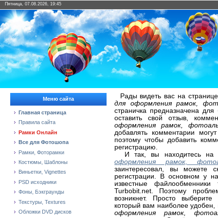
Пятница, 07.08.2026, 19:45
Рады видеть вас на странице
Меню сайта
для оформления рамок, фот
страничка предназначена для
Главная страница
оставить свой отзыв, комм
Правила сайта
оформления рамок, фотоаль
добавлять комментарии могут
Рамки Онлайн
поэтому чтобы добавить комм
Все для Фотошопа
регистрацию.
Рамки, Фоторамки
И так, вы находитесь на 
оформления рамок, фотоа
Костюмы, Шаблоны
заинтересовал, вы можете с
Виньетки, Vignettes
регистрации. В основном у н
PSD исходники
известные файлообменники так
Turbobit.net. Поэтому проб
Фоны, Бэкграунды
возникнет. Просто выберите
Текстуры, Textures
который вам наиболее удобен,
Обложки DVD дисков
оформления рамок, фотоа