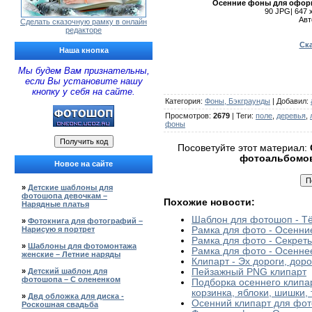
Осенние фоны для оформ
90 JPG| 647 
Авт
Сделать сказочную рамку в онлайн
редакторе
Ска
Наша кнопка
Мы будем Вам признательны,
если Вы установите нашу
кнопку у себя на сайте.
Категория
:
Фоны, Бэкграунды
|
Добавил
:
Просмотров
:
2679
|
Теги
:
поле
,
деревья
,
фоны
Посоветуйте этот материал:
фотоальбомов
Новое на сайте
»
Детские шаблоны для
фотошопа девочкам –
Похожие новости:
Нарядные платья
Шаблон для фотошоп - Т
»
Фотокнига для фотографий –
Нарисую я портрет
Рамка для фото - Осенни
Рамка для фото - Секрет
»
Шаблоны для фотомонтажа
Рамка для фото - Осенне
женские – Летние наряды
Клипарт - Эх дороги, дороги
»
Детский шаблон для
Пейзажный PNG клипарт
фотошопа – С олененком
Подборка осеннего клипа
корзинка, яблоки, шишки,
»
Двд обложка для диска -
Осенний клипарт для фо
Роскошная свадьба