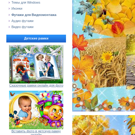
Темы для Windows
Иконки
Футажи для Видеомонтажа
Аудио футажи
Видео футажи
Детские рамки
Сказочные рамки онлайн для фото
Вставить фото в детскую рамку
онлайн