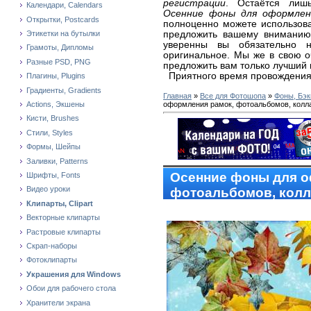
регистрации
. Остаётся лиш
Календари, Calendars
Осенние фоны для оформлен
Открытки, Postcards
полноценно можете использова
предложить вашему внимани
Этикетки на бутылки
уверенны вы обязательно н
Грамоты, Дипломы
оригинальное. Мы же в свою 
Разные PSD, PNG
предложить вам только лучший 
Приятного время провождения
Плагины, Plugins
Градиенты, Gradients
Главная
»
Все для Фотошопа
»
Фоны, Бэк
оформления рамок, фотоальбомов, колл
Actions, Экшены
Кисти, Brushes
Стили, Styles
Формы, Шейпы
Заливки, Patterns
Осенние фоны для о
Шрифты, Fonts
Видео уроки
фотоальбомов, кол
Клипарты, Clipart
Векторные клипарты
Растровые клипарты
Скрап-наборы
Фотоклипарты
Украшения для Windows
Обои для рабочего стола
Хранители экрана