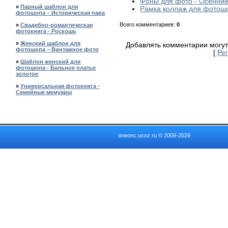
Фоны для фото - Осенние
»
Парный шаблон для
Рамка коллаж для фотошо
фотошопа – Историческая пара
Всего комментариев
:
0
»
Свадебно-романтическая
фотокнига - Роскошь
»
Женский шаблон для
Добавлять комментарии могут
фотошопа – Винтажное фото
[
Ре
»
Шаблон женский для
фотошопа - Бальное платье
золотое
»
Универсальная фотокнига -
Семейные мемуары
oneonc.ucoz.ru © 2009-2026