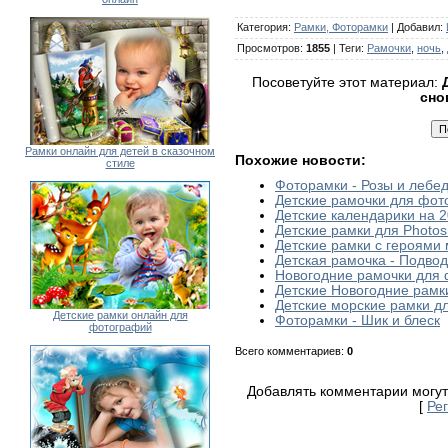
Категория
:
Рамки, Фоторамки
|
Добавил
:
Просмотров
:
1855
|
Теги
:
Рамочки
,
ночь
,
Посоветуйте этот материал:
сно
Рамки онлайн для детей в сказочном
Похожие новости:
стиле
Фоторамки - Розы и лебе
Детские рамочки для фот
Детские календарики на 
Детские рамки для Photos
Детские рамки с героями
Детская рамочка - Подво
Новогодние рамочки для
Детские Новогодние рамк
Детские морские рамки д
Детские рамки онлайн для
Фоторамки - Шик и блеск
фотографий
Всего комментариев
:
0
Добавлять комментарии могут
[
Ре