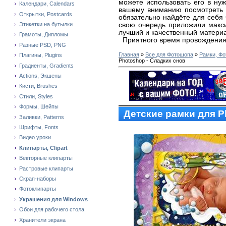
можете использовать его в ну
Календари, Calendars
вашему вниманию посмотреть
Открытки, Postcards
обязательно найдёте для себя 
свою очередь приложили макс
Этикетки на бутылки
лучший и качественный матери
Грамоты, Дипломы
Приятного время провождения
Разные PSD, PNG
Главная
»
Все для Фотошопа
»
Рамки, Фо
Плагины, Plugins
Photoshop - Сладких снов
Градиенты, Gradients
Actions, Экшены
Кисти, Brushes
Стили, Styles
Формы, Шейпы
Детские рамки для P
Заливки, Patterns
Шрифты, Fonts
Видео уроки
Клипарты, Clipart
Векторные клипарты
Растровые клипарты
Скрап-наборы
Фотоклипарты
Украшения для Windows
Обои для рабочего стола
Хранители экрана