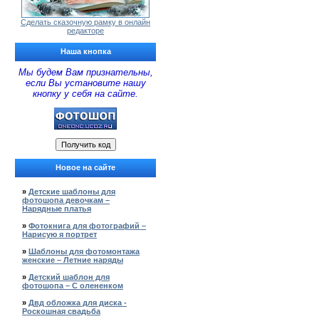
Сделать сказочную рамку в онлайн
редакторе
Наша кнопка
Мы будем Вам признательны,
если Вы установите нашу
кнопку у себя на сайте.
Новое на сайте
»
Детские шаблоны для
фотошопа девочкам –
Нарядные платья
»
Фотокнига для фотографий –
Нарисую я портрет
»
Шаблоны для фотомонтажа
женские – Летние наряды
»
Детский шаблон для
фотошопа – С олененком
»
Двд обложка для диска -
Роскошная свадьба