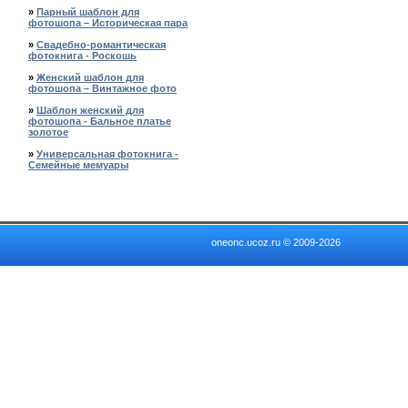
»
Парный шаблон для
фотошопа – Историческая пара
»
Свадебно-романтическая
фотокнига - Роскошь
»
Женский шаблон для
фотошопа – Винтажное фото
»
Шаблон женский для
фотошопа - Бальное платье
золотое
»
Универсальная фотокнига -
Семейные мемуары
oneonc.ucoz.ru © 2009-2026