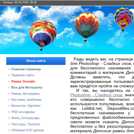
Четверг, 06.08.2026, 08:46
Рады видеть вас на странице
Меню сайта
для Photoshop - Сладких снов
,
для бесплатного скачивания
Главная страница
комментарий о материале
Дет
Правила сайта
Должны заметить, что д
зарегистрированные пользова
Рамки Онлайн
вам придётся пройти не сложну
Все для Фотошопа
И так, вы находитесь на 
Рамки, Фоторамки
Photoshop - Сладких снов
, зна
его совершенно бесплатно 
Костюмы, Шаблоны
используются популярные, вс
Виньетки, Vignettes
как: Letitbit.net, Depositfi
PSD исходники
бесплатным скачиванием у 
предложенных файлообменнико
Фоны, Бэкграунды
смело можете
скачать Детск
Текстуры, Textures
бесплатно и без регистрации
Обложки DVD дисков
материала
Детские рамки для 