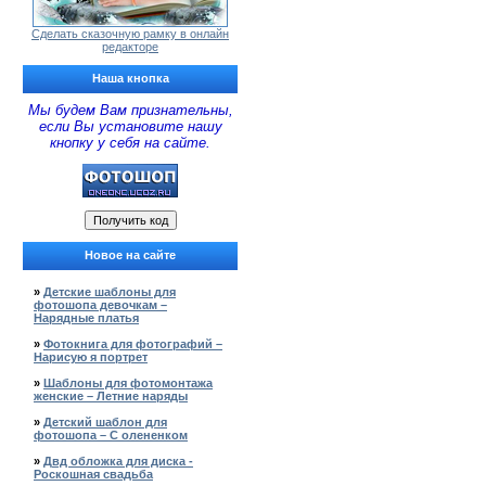
Сделать сказочную рамку в онлайн
редакторе
Наша кнопка
Мы будем Вам признательны,
если Вы установите нашу
кнопку у себя на сайте.
Новое на сайте
»
Детские шаблоны для
фотошопа девочкам –
Нарядные платья
»
Фотокнига для фотографий –
Нарисую я портрет
»
Шаблоны для фотомонтажа
женские – Летние наряды
»
Детский шаблон для
фотошопа – С олененком
»
Двд обложка для диска -
Роскошная свадьба