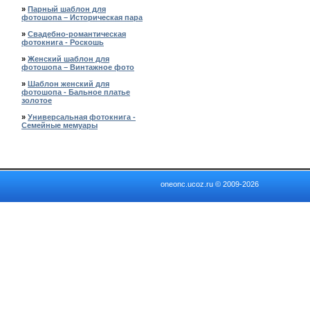
»
Парный шаблон для
фотошопа – Историческая пара
»
Свадебно-романтическая
фотокнига - Роскошь
»
Женский шаблон для
фотошопа – Винтажное фото
»
Шаблон женский для
фотошопа - Бальное платье
золотое
»
Универсальная фотокнига -
Семейные мемуары
oneonc.ucoz.ru © 2009-2026