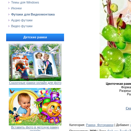
Темы для Windows
Иконки
Футажи для Видеомонтажа
Аудио футажи
Видео футажи
Детские рамки
Сказочные рамки онлайн для фото
Цветочная рамк
Формат
Разреше
Ра
Ска
Категория
:
Рамки, Фоторамки
|
Добавил
:
Вставить фото в детскую рамку
онлайн
Просмотров
:
2030
|
Теги
:
რისკია.მაგრამ