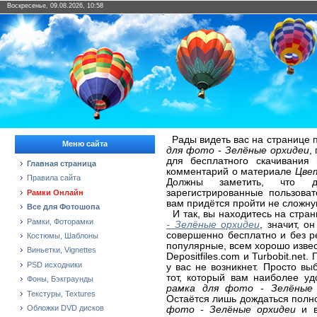
Воскресенье, 09.08.2026, 10:58
Рады видеть вас на странице 
Меню сайта
для фото - Зелёные орхидеи
,
для бесплатного скачивания
Главная страница
комментарий о материале
Цвет
Правила сайта
Должны заметить, что д
зарегистрированные пользова
Рамки Онлайн
вам придётся пройти не сложну
Все для Фотошопа
И так, вы находитесь на стра
Рамки, Фоторамки
- Зелёные орхидеи
, значит, о
совершенно бесплатно и без р
Костюмы, Шаблоны
популярные, всем хорошо извест
Виньетки, Vignettes
Depositfiles.com и Turbobit.ne
PSD исходники
у вас не возникнет. Просто в
тот, который вам наиболее у
Фоны, Бэкграунды
рамка для фото - Зелёные 
Текстуры, Textures
Остаётся лишь дождаться полн
Обложки DVD дисков
фото - Зелёные орхидеи
и в