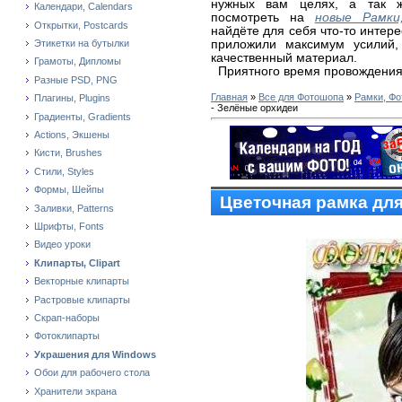
нужных вам целях, а так 
Календари, Calendars
посмотреть на
новые Рамки
Открытки, Postcards
найдёте для себя что-то интер
приложили максимум усилий,
Этикетки на бутылки
качественный материал.
Грамоты, Дипломы
Приятного время провождения
Разные PSD, PNG
Главная
»
Все для Фотошопа
»
Рамки, Фо
Плагины, Plugins
- Зелёные орхидеи
Градиенты, Gradients
Actions, Экшены
Кисти, Brushes
Стили, Styles
Формы, Шейпы
Цветочная рамка для
Заливки, Patterns
Шрифты, Fonts
Видео уроки
Клипарты, Clipart
Векторные клипарты
Растровые клипарты
Скрап-наборы
Фотоклипарты
Украшения для Windows
Обои для рабочего стола
Хранители экрана