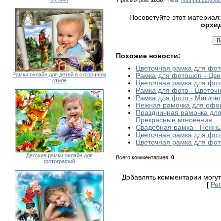
Посоветуйте этот материал
орхи
Похожие новости:
Цветочная рамка для фот
Рамки онлайн для детей в сказочном
Рамка для фотошоп - Цв
стиле
Цветочная рамка для фо
Рамка для фото - Цветоч
Рамка для фото - Магичес
Нежная рамочка для офо
Праздничная рамочка дл
Прекрасные мгновения
Свадебная рамка - Нежн
Цветочная рамка для фот
Цветочная рамка для фото
Детские рамки онлайн для
Всего комментариев
:
0
фотографий
Добавлять комментарии могут
[
Ре