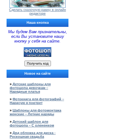
Сделать сказочную рамку в онлайн
редакторе
Наша кнопка
Мы будем Вам признательны,
если Вы установите нашу
кнопку у себя на сайте.
Новое на сайте
»
Детские шаблоны для
фотошопа девочкам –
Нарядные платья
»
Фотокнига для фотографий –
Нарисую я портрет
»
Шаблоны для фотомонтажа
женские – Летние наряды
»
Детский шаблон для
фотошопа – С олененком
»
Двд обложка для диска -
Роскошная свадьба