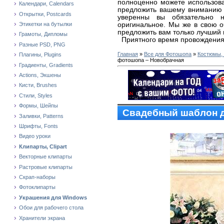
полноценно можете использова
Календари, Calendars
предложить вашему вниманию
Открытки, Postcards
уверенны вы обязательно н
оригинальное. Мы же в свою 
Этикетки на бутылки
предложить вам только лучший 
Грамоты, Дипломы
Приятного время провождения
Разные PSD, PNG
Главная
»
Все для Фотошопа
»
Костюмы,
Плагины, Plugins
фотошопа – Новобрачная
Градиенты, Gradients
Actions, Экшены
Кисти, Brushes
Стили, Styles
Формы, Шейпы
Свадебный шаблон 
Заливки, Patterns
Шрифты, Fonts
Видео уроки
Клипарты, Clipart
Векторные клипарты
Растровые клипарты
Скрап-наборы
Фотоклипарты
Украшения для Windows
Обои для рабочего стола
Хранители экрана