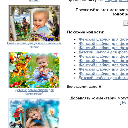
Посоветуйте этот материал
Новобр
Похожие новости:
Женский шаблон для фот
Рамки онлайн для детей в сказочном
Женский шаблон для фот
стиле
Женский шаблон для фото
Детский шаблон для фот
Женский шаблон для фот
Женский шаблон для фот
Женский шаблон для фот
Женский шаблон для фот
Женский шаблон для фото
Детский шаблон для фото
Всего комментариев
:
0
Детские рамки онлайн для
фотографий
Добавлять комментарии могут
[
Ре