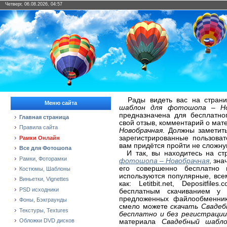
Четверг, 06.08.2026, 04:57
Рады видеть вас на страни
Меню сайта
шаблон для фотошопа – Но
предназначена для бесплатно
Главная страница
свой отзыв, комментарий о ма
Правила сайта
Новобрачная
. Должны заметить
зарегистрированные пользова
Рамки Онлайн
вам придётся пройти не сложну
Все для Фотошопа
И так, вы находитесь на с
Рамки, Фоторамки
фотошопа – Новобрачная
, зна
его совершенно бесплатно 
Костюмы, Шаблоны
используются популярные, вс
Виньетки, Vignettes
как: Letitbit.net, Depositfi
PSD исходники
бесплатным скачиванием у 
предложенных файлообменнико
Фоны, Бэкграунды
смело можете
скачать Сваде
Текстуры, Textures
бесплатно и без регистрации
Обложки DVD дисков
материала
Свадебный шабл