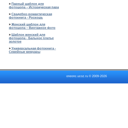
»
Парный шаблон для
фотошопа – Историческая пара
»
Свадебно-романтическая
фотокнига - Роскошь
»
Женский шаблон для
фотошопа – Винтажное фото
»
Шаблон женский для
фотошопа - Бальное платье
золотое
»
Универсальная фотокнига -
Семейные мемуары
oneonc.ucoz.ru © 2009-2026