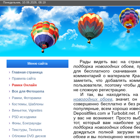
Понедельник, 10.08.2026, 08:19
Рады видеть вас на стран
Меню сайта
подборка новогодних обоев
, 
для бесплатного скачивания
Главная страница
комментарий о материале
Кра
Правила сайта
заметить, что добавлять ком
пользователи, поэтому чтобы 
Рамки Онлайн
не сложную регистрацию.
Все для Фотошопа
И так, вы находитесь на
Рамки, Фоторамки
новогодних обоев
, значит, он
совершенно бесплатно и без р
Костюмы, Шаблоны
популярные, всем хорошо извест
Виньетки, Vignettes
Depositfiles.com и Turbobit.ne
PSD исходники
у вас не возникнет. Просто в
тот, который вам наиболее 
Фоны, Бэкграунды
подборка новогодних обоев бе
Текстуры, Textures
дождаться полной загрузки
Обложки DVD дисков
обоев
и вы полноценно можете и