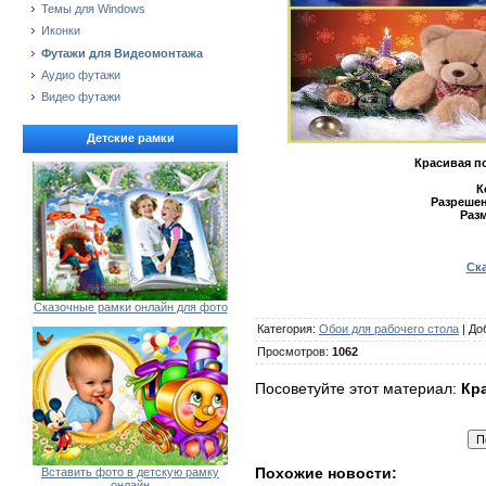
Темы для Windows
Иконки
Футажи для Видеомонтажа
Аудио футажи
Видео футажи
Детские рамки
Красивая п
К
Разрешен
Разм
Ска
Сказочные рамки онлайн для фото
Категория
:
Обои для рабочего стола
|
До
Просмотров
:
1062
Посоветуйте этот материал:
Кр
Похожие новости:
Вставить фото в детскую рамку
онлайн