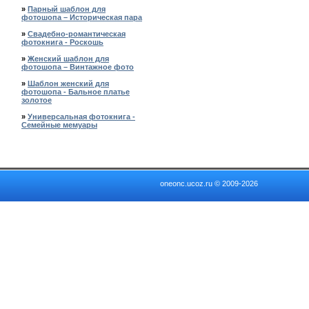
»
Парный шаблон для
фотошопа – Историческая пара
»
Свадебно-романтическая
фотокнига - Роскошь
»
Женский шаблон для
фотошопа – Винтажное фото
»
Шаблон женский для
фотошопа - Бальное платье
золотое
»
Универсальная фотокнига -
Семейные мемуары
oneonc.ucoz.ru © 2009-2026