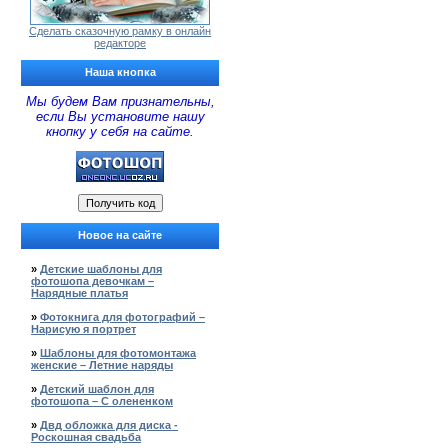
Сделать сказочную рамку в онлайн
редакторе
Наша кнопка
Мы будем Вам признательны,
если Вы установите нашу
кнопку у себя на сайте.
Новое на сайте
»
Детские шаблоны для
фотошопа девочкам –
Нарядные платья
»
Фотокнига для фотографий –
Нарисую я портрет
»
Шаблоны для фотомонтажа
женские – Летние наряды
»
Детский шаблон для
фотошопа – С олененком
»
Двд обложка для диска -
Роскошная свадьба