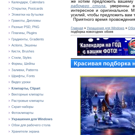
же хотим предложить вашему
Календари, Calendars
рабочего стола
, уверенны в
Открытки, Postcards
интересное и оригинальное. 
усилий, чтобы предложить вам 
Этикетки на бутылки
Приятного время провождения
Грамоты, Дипломы
Разные PSD, PNG
Главная
»
Украшения для Windows
»
Обои
подборка новогодних обоев
Плагины, Plugins
Градиенты, Gradients
Actions, Экшены
Кисти, Brushes
Стили, Styles
Красивая подборка 
Формы, Шейпы
Заливки, Patterns
Шрифты, Fonts
Видео уроки
Клипарты, Clipart
Векторные клипарты
Растровые клипарты
Скрап-наборы
Фотоклипарты
Украшения для Windows
Обои для рабочего стола
Хранители экрана