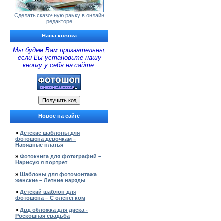
Сделать сказочную рамку в онлайн
редакторе
Наша кнопка
Мы будем Вам признательны,
если Вы установите нашу
кнопку у себя на сайте.
Новое на сайте
»
Детские шаблоны для
фотошопа девочкам –
Нарядные платья
»
Фотокнига для фотографий –
Нарисую я портрет
»
Шаблоны для фотомонтажа
женские – Летние наряды
»
Детский шаблон для
фотошопа – С олененком
»
Двд обложка для диска -
Роскошная свадьба