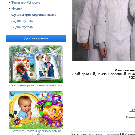
Темы для Windows
Иконки
Футажи для Видеомонтажа
Аудио футажи
Видео футажи
Детские рамки
Мужской ша
Злой, вредный, но очень забавный нача
PSD 
Сказочные рамки онлайн для фото
Ска
Скача
Вставить фото в детскую рамку
Категория
:
Костюмы, Шаблоны
|
Добавил
онлайн