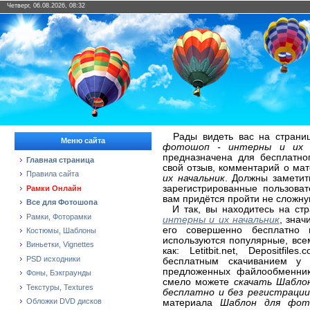
Четверг, 06.08.2026, 08:32
Рады видеть вас на страни
Меню сайта
фотошоп - интерны и их н
предназначена для бесплатно
Главная страница
свой отзыв, комментарий о ма
Правила сайта
их начальник
. Должны заметит
зарегистрированные пользова
Рамки Онлайн
вам придётся пройти не сложну
Все для Фотошопа
И так, вы находитесь на ст
Рамки, Фоторамки
интерны и их начальник
, знач
его совершенно бесплатно 
Костюмы, Шаблоны
используются популярные, вс
Виньетки, Vignettes
как: Letitbit.net, Depositfi
PSD исходники
бесплатным скачиванием у 
предложенных файлообменнико
Фоны, Бэкграунды
смело можете
скачать Шабло
Текстуры, Textures
бесплатно и без регистрации
Обложки DVD дисков
материала
Шаблон для фот