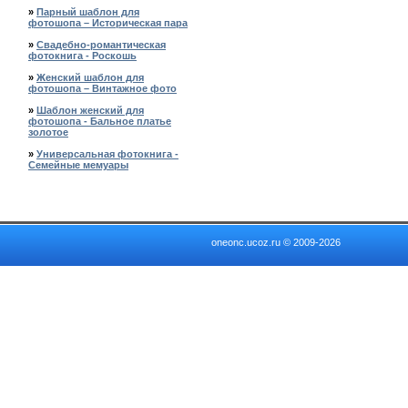
»
Парный шаблон для
фотошопа – Историческая пара
»
Свадебно-романтическая
фотокнига - Роскошь
»
Женский шаблон для
фотошопа – Винтажное фото
»
Шаблон женский для
фотошопа - Бальное платье
золотое
»
Универсальная фотокнига -
Семейные мемуары
oneonc.ucoz.ru © 2009-2026