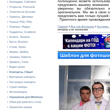
полноценно можете использова
Календари, Calendars
предложить вашему вниманию
Открытки, Postcards
уверенны вы обязательно н
оригинальное. Мы же в свою 
Этикетки на бутылки
предложить вам только лучший 
Грамоты, Дипломы
Приятного время провождения
Разные PSD, PNG
Главная
»
Все для Фотошопа
»
Костюмы,
Плагины, Plugins
интерны и их начальник
Градиенты, Gradients
Actions, Экшены
Кисти, Brushes
Стили, Styles
Формы, Шейпы
Шаблон для фотошоп
Заливки, Patterns
Шрифты, Fonts
Видео уроки
Клипарты, Clipart
Векторные клипарты
Растровые клипарты
Скрап-наборы
Фотоклипарты
Украшения для Windows
Обои для рабочего стола
Хранители экрана