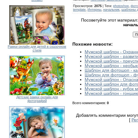
Просмотров
:
2075
|
Теги
:
photoshop
,
фот
template
,
Интерны
,
начальник
,
шаблоны 
Посоветуйте этот материал
начал
Похожие новости:
Рамки онлайн для детей в сказочном
стиле
Мужской шаблон - Охранн
Мужской шаблон - развит
Мужской шаблон - преус
Мужской шаблон - необы
Шаблон для фотошоп - ка
Шаблон для фотошоп - фу
Мужской шаблон - Опасн
Мужской шаблон для фот
Мужской шаблон - кубок 
Мужской шаблон - гонщик
Детские рамки онлайн для
фотографий
Всего комментариев
:
0
Добавлять комментарии могут
[
Ре