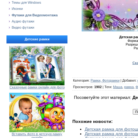
Темы для Windows
Иконки
Футажи для Видеомонтажа
Аудио футажи
Видео футажи
Детская р
Детские рамки
Формат
Разреше
Ра
Ска
Категория
:
Рамки, Фоторамки
|
Добавил
:
Просмотров
:
1902
|
Теги
:
Маша
,
рамка
,
Ф
Сказочные рамки онлайн для фото
Посоветуйте этот материал:
Де
Похожие новости:
Детская рамка для фотош
Детская рамка для фотош
Вставить фото в детскую рамку
онлайн