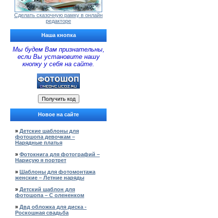
Сделать сказочную рамку в онлайн
редакторе
Наша кнопка
Мы будем Вам признательны,
если Вы установите нашу
кнопку у себя на сайте.
Новое на сайте
»
Детские шаблоны для
фотошопа девочкам –
Нарядные платья
»
Фотокнига для фотографий –
Нарисую я портрет
»
Шаблоны для фотомонтажа
женские – Летние наряды
»
Детский шаблон для
фотошопа – С олененком
»
Двд обложка для диска -
Роскошная свадьба