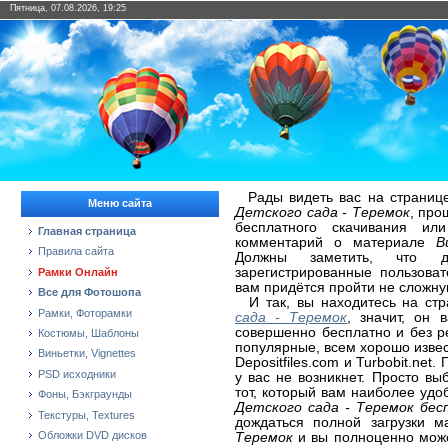
Пятница, 07.08.2026, 19:25
Рады видеть вас на страниц
Меню сайта
Детского сада - Теремок
, про
бесплатного скачивания ил
Главная страница
комментарий о материале
В
Правила сайта
Должны заметить, что д
зарегистрированные пользова
Рамки Онлайн
вам придётся пройти не сложну
Все для Фотошопа
И так, вы находитесь на ст
Рамки, Фоторамки
сада - Теремок
, значит, он 
совершенно бесплатно и без р
Костюмы, Шаблоны
популярные, всем хорошо извест
Виньетки, Vignettes
Depositfiles.com и Turbobit.ne
PSD исходники
у вас не возникнет. Просто в
тот, который вам наиболее уд
Фоны, Бэкграунды
Детского сада - Теремок бес
Текстуры, Textures
дождаться полной загрузки 
Обложки DVD дисков
Теремок
и вы полноценно може