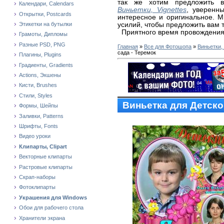
так же хотим предложить 
Календари, Calendars
Виньетки, Vignettes
, уверенн
Открытки, Postcards
интересное и оригинальное. 
усилий, чтобы предложить вам 
Этикетки на бутылки
Приятного время провождения
Грамоты, Дипломы
Разные PSD, PNG
Главная
»
Все для Фотошопа
»
Виньетки, 
сада - Теремок
Плагины, Plugins
Градиенты, Gradients
Actions, Экшены
Кисти, Brushes
Стили, Styles
Виньетка для Детско
Формы, Шейпы
Заливки, Patterns
Шрифты, Fonts
Видео уроки
Клипарты, Clipart
Векторные клипарты
Растровые клипарты
Скрап-наборы
Фотоклипарты
Украшения для Windows
Обои для рабочего стола
Хранители экрана