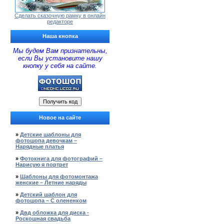
Сделать сказочную рамку в онлайн
редакторе
Наша кнопка
Мы будем Вам признательны,
если Вы установите нашу
кнопку у себя на сайте.
Новое на сайте
»
Детские шаблоны для
фотошопа девочкам –
Нарядные платья
»
Фотокнига для фотографий –
Нарисую я портрет
»
Шаблоны для фотомонтажа
женские – Летние наряды
»
Детский шаблон для
фотошопа – С олененком
»
Двд обложка для диска -
Роскошная свадьба