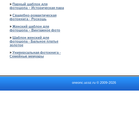
»
Парный шаблон для
фотошопа – Историческая пара
»
Свадебно-романтическая
фотокнига - Роскошь
»
Женский шаблон для
фотошопа – Винтажное фото
»
Шаблон женский для
фотошопа - Бальное платье
золотое
»
Универсальная фотокнига -
Семейные мемуары
oneonc.ucoz.ru © 2009-2026