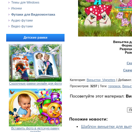
Темы для Windows
Иконки
Футажи для Видеомонтажа
Аудио футажи
Видео футажи
Детские рамки
Виньетка д
Форма
Разреш
Разм
Ска
Скача
Категория
:
Виньетки, Vignettes
|
Добавил
Сказочные рамки онлайн для фото
Просмотров
:
3237
|
Теги
:
теремок
,
Виньет
Посоветуйте этот материал:
Ви
Похожие новости:
Шаблон виньетки для вып
Вставить фото в детскую рамку
онлайн