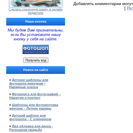
Добавлять комментарии могут
[
Ре
Сделать сказочную рамку в онлайн
редакторе
Наша кнопка
Мы будем Вам признательны,
если Вы установите нашу
кнопку у себя на сайте.
Новое на сайте
»
Детские шаблоны для
фотошопа девочкам –
Нарядные платья
»
Фотокнига для фотографий –
Нарисую я портрет
»
Шаблоны для фотомонтажа
женские – Летние наряды
»
Детский шаблон для
фотошопа – С олененком
»
Двд обложка для диска -
Роскошная свадьба