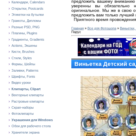
предложить вашему вниманию
Календари, Calendars
уверенны вы обязательно н
Открытки, Postcards
оригинальное. Мы же в свою 
предложить вам только лучший 
Этикетки на бутылки
Приятного время провождения
Грамоты, Дипломы
Разные PSD, PNG
Главная
»
Все для Фотошопа
»
Виньетки, 
Парус
Плагины, Plugins
Градиенты, Gradients
Actions, Экшены
Кисти, Brushes
Стили, Styles
Виньетка Детский са
Формы, Шейпы
Заливки, Patterns
Шрифты, Fonts
Видео уроки
Клипарты, Clipart
Векторные клипарты
Растровые клипарты
Скрап-наборы
Фотоклипарты
Украшения для Windows
Обои для рабочего стола
Хранители экрана