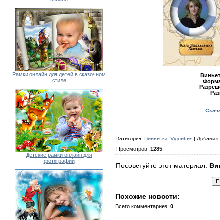
Рамки онлайн для детей в сказочном
Виньет
стиле
Форма
Разреш
Раз
Скача
Категория
:
Виньетки, Vignettes
|
Добавил
Просмотров
:
1285
Детские рамки онлайн для
фотографий
Посоветуйте этот материал:
Ви
Похожие новости:
Всего комментариев
:
0