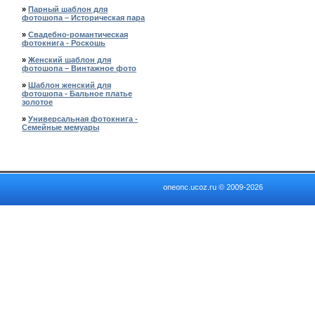
»
Парный шаблон для
фотошопа – Историческая пара
»
Свадебно-романтическая
фотокнига - Роскошь
»
Женский шаблон для
фотошопа – Винтажное фото
»
Шаблон женский для
фотошопа - Бальное платье
золотое
»
Универсальная фотокнига -
Семейные мемуары
oneonc.ucoz.ru © 2009-2026