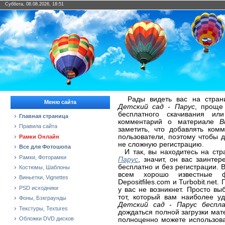
Суббота, 08.08.2026, 18:51
Рады видеть вас на страни
Меню сайта
Детский сад - Парус
, проще
бесплатного скачивания ил
Главная страница
комментарий о материале
В
Правила сайта
заметить, что добавлять ком
пользователи, поэтому чтобы 
Рамки Онлайн
не сложную регистрацию.
Все для Фотошопа
И так, вы находитесь на ст
Рамки, Фоторамки
Парус
, значит, он вас заинте
бесплатно и без регистрации. 
Костюмы, Шаблоны
всем хорошо известные фай
Виньетки, Vignettes
Depositfiles.com и Turbobit.ne
PSD исходники
у вас не возникнет. Просто в
тот, который вам наиболее 
Фоны, Бэкграунды
Детский сад - Парус беспл
Текстуры, Textures
дождаться полной загрузки ма
Обложки DVD дисков
полноценно можете использова