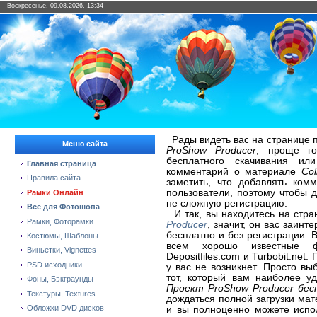
Воскресенье, 09.08.2026, 13:34
Рады видеть вас на странице 
Меню сайта
ProShow Producer
, проще го
бесплатного скачивания ил
Главная страница
комментарий о материале
Col
Правила сайта
заметить, что добавлять ком
пользователи, поэтому чтобы 
Рамки Онлайн
не сложную регистрацию.
Все для Фотошопа
И так, вы находитесь на стр
Рамки, Фоторамки
Producer
, значит, он вас заин
бесплатно и без регистрации. 
Костюмы, Шаблоны
всем хорошо известные фай
Виньетки, Vignettes
Depositfiles.com и Turbobit.ne
PSD исходники
у вас не возникнет. Просто в
тот, который вам наиболее 
Фоны, Бэкграунды
Проект ProShow Producer бес
Текстуры, Textures
дождаться полной загрузки ма
Обложки DVD дисков
и вы полноценно можете испол