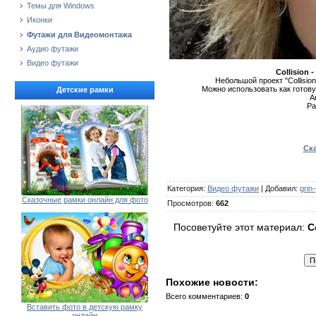
Темы для Windows
Иконки
Футажи для Видеомонтажа
Аудио футажи
Видео футажи
Collision 
Небольшой проект "Collisio
Можно использовать как готову
Детские рамки
А
Ра
Ска
Категория
:
Видео футажи
|
Добавил
:
grin
Сказочные рамки онлайн для фото
Просмотров
:
662
Посоветуйте этот материал:
C
Похожие новости:
Всего комментариев
:
0
Вставить фото в детскую рамку
онлайн