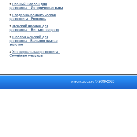
»
Парный шаблон для
фотошопа – Историческая пара
»
Свадебно-романтическая
фотокнига - Роскошь
»
Женский шаблон для
фотошопа – Винтажное фото
»
Шаблон женский для
фотошопа - Бальное платье
золотое
»
Универсальная фотокнига -
Семейные мемуары
oneonc.ucoz.ru © 2009-2026