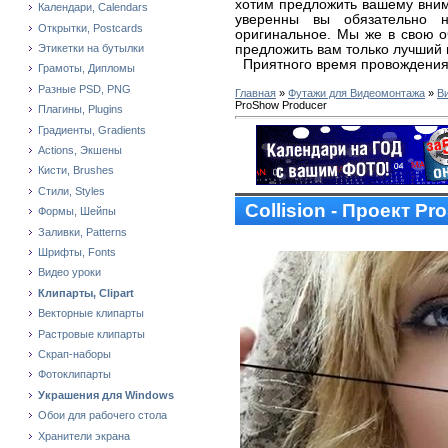
хотим предложить вашему вни
Календари, Calendars
уверенны вы обязательно н
Открытки, Postcards
оригинальное. Мы же в свою 
предложить вам только лучший 
Этикетки на бутылки
Приятного время провождения
Грамоты, Дипломы
Разные PSD, PNG
Главная
»
Футажи для Видеомонтажа
»
В
ProShow Producer
Плагины, Plugins
Градиенты, Gradients
Actions, Экшены
Кисти, Brushes
Стили, Styles
Collision - Проект P
Формы, Шейпы
Заливки, Patterns
Шрифты, Fonts
Видео уроки
Клипарты, Clipart
Векторные клипарты
Растровые клипарты
Скрап-наборы
Фотоклипарты
Украшения для Windows
Обои для рабочего стола
Хранители экрана