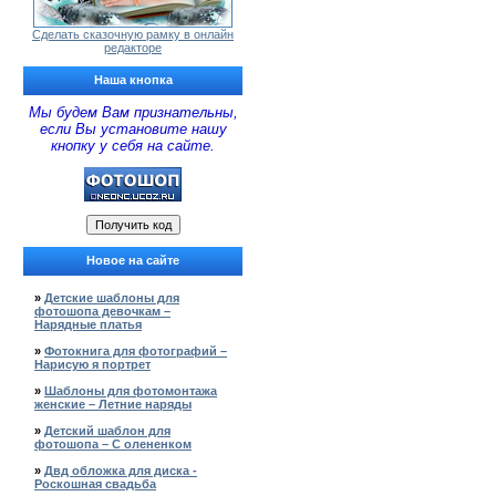
Сделать сказочную рамку в онлайн
редакторе
Наша кнопка
Мы будем Вам признательны,
если Вы установите нашу
кнопку у себя на сайте.
Новое на сайте
»
Детские шаблоны для
фотошопа девочкам –
Нарядные платья
»
Фотокнига для фотографий –
Нарисую я портрет
»
Шаблоны для фотомонтажа
женские – Летние наряды
»
Детский шаблон для
фотошопа – С олененком
»
Двд обложка для диска -
Роскошная свадьба