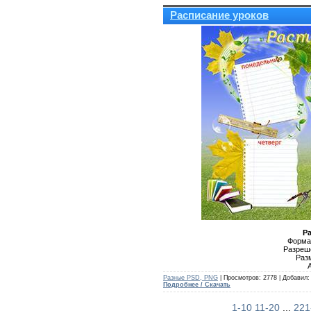
Расписание уроков
Р
Формат
Разреше
Раз
Разные PSD, PNG
| Просмотров: 2778 | Добавил
Подробнее / Скачать
1-10
11-20
...
221