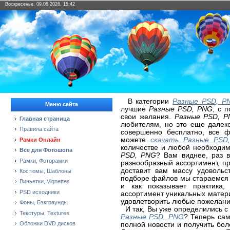
Воскресенье, 09.08.2026, 15:42
В категории
Разные PSD, P
Меню сайта
лучшие
Разные PSD, PNG
, с 
свои желания.
Разные PSD, 
Главная страница
любителям, но это еще далек
Правила сайта
совершенно бесплатно, все ф
можете
скачать Разные PSD
Рамки Онлайн
количестве и любой необходим
Все для Фотошопа
PSD, PNG
? Вам виднее, раз 
Рамки, Фоторамки
разнообразный ассортимент, п
доставит вам массу удовольс
Костюмы, Шаблоны
подборе файлов мы стараемся 
Виньетки, Vignettes
и как показывает практика
PSD исходники
ассортимент уникальных матер
удовлетворить любые пожелани
Фоны, Бэкграунды
И так, Вы уже определились с
Текстуры, Textures
Разные PSD, PNG
? Теперь сам
Обложки DVD дисков
полной новости и получить б