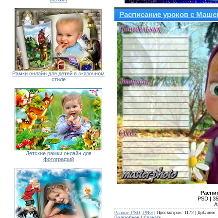
Расписание уроков с Маше
Рамки онлайн для детей в сказочном
стиле
Детские рамки онлайн для
фотографий
Распи
PSD | 35
А
Разные PSD, PNG
| Просмотров: 1172 | Добавил:
Подробнее / Скачать