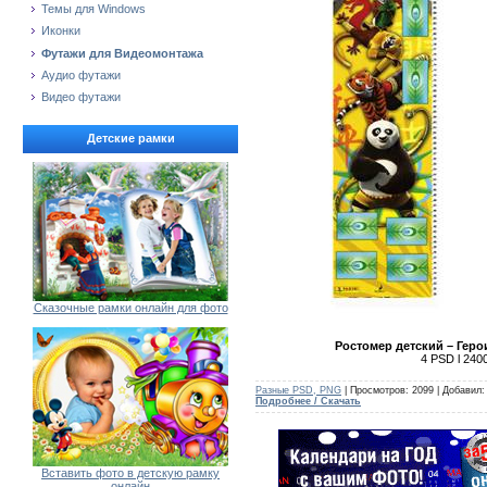
Темы для Windows
Иконки
Футажи для Видеомонтажа
Аудио футажи
Видео футажи
Детские рамки
Сказочные рамки онлайн для фото
Ростомер детский – Геро
4 PSD l 2400
Разные PSD, PNG
| Просмотров: 2099 | Добавил
Подробнее / Скачать
Вставить фото в детскую рамку
онлайн