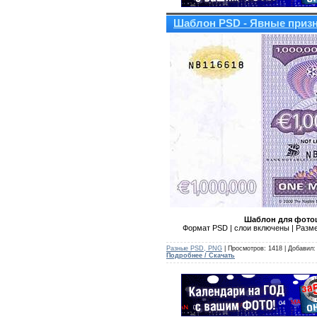
Шаблон PSD - Явные приз
Шаблон для фотош
Формат PSD | слои включены | Разме
Разные PSD, PNG
| Просмотров: 1418 | Добавил
Подробнее / Скачать