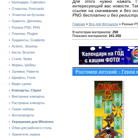
Для этого нужно нажать П
Календари, Calendars
интересующий вас новости. Та
Открытки, Postcards
ссылки на скачивание и без о
PNG бесплатно и без регистр
Этикетки на бутылки
Грамоты, Дипломы
Главная
»
Все для Фотошопа
» Разные P
Разные PSD, PNG
В категории материалов
:
259
Плагины, Plugins
Показано материалов
:
241-250
Градиенты, Gradients
Actions, Экшены
Кисти, Brushes
Стили, Styles
Формы, Шейпы
Ростомер детский – Герои 
Заливки, Patterns
Шрифты, Fonts
Видео уроки
Клипарты, Clipart
Векторные клипарты
Растровые клипарты
Скрап-наборы
Фотоклипарты
Украшения для Windows
Обои для рабочего стола
Хранители экрана