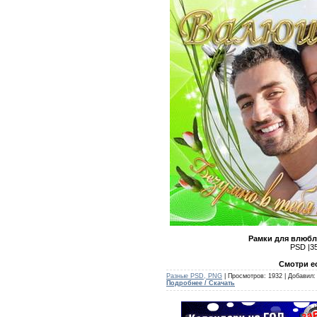
Рамки для влюбл
PSD |35
Cмотри е
Разные PSD, PNG
| Просмотров: 1932 | Добавил
Подробнее / Скачать