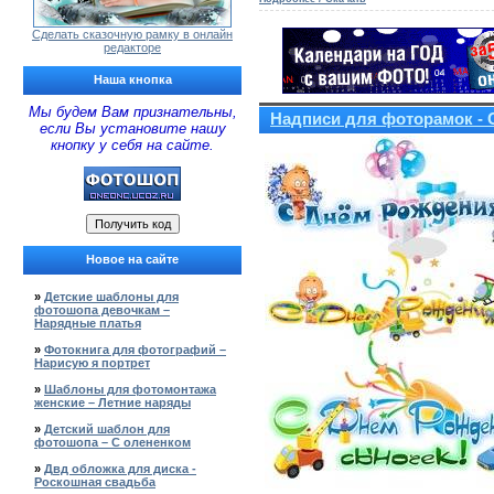
Сделать сказочную рамку в онлайн
редакторе
Наша кнопка
Мы будем Вам признательны,
Надписи для фоторамок -
если Вы установите нашу
кнопку у себя на сайте.
Новое на сайте
»
Детские шаблоны для
фотошопа девочкам –
Нарядные платья
»
Фотокнига для фотографий –
Нарисую я портрет
»
Шаблоны для фотомонтажа
женские – Летние наряды
»
Детский шаблон для
фотошопа – С олененком
»
Двд обложка для диска -
Роскошная свадьба