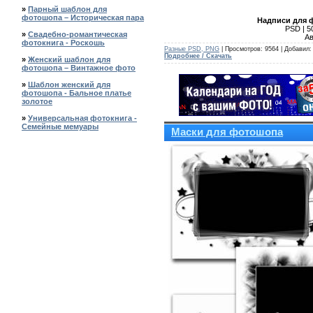
»
Парный шаблон для
фотошопа – Историческая пара
Надписи для 
PSD | 5
»
Свадебно-романтическая
Ав
фотокнига - Роскошь
Разные PSD, PNG
| Просмотров: 9564 | Добавил
Подробнее / Скачать
»
Женский шаблон для
фотошопа – Винтажное фото
»
Шаблон женский для
фотошопа - Бальное платье
золотое
»
Универсальная фотокнига -
Семейные мемуары
Маски для фотошопа