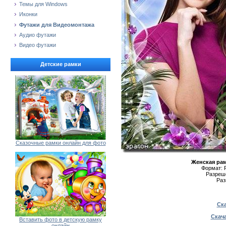
Темы для Windows
Иконки
Футажи для Видеомонтажа
Аудио футажи
Видео футажи
Детские рамки
Сказочные рамки онлайн для фото
Женская рам
Формат: 
Разреше
Раз
Ска
Скача
Вставить фото в детскую рамку
онлайн