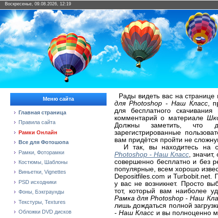
Воскресенье, 09.08.2026, 12:19
Рады видеть вас на странице
Меню сайта
для Photoshop - Наш Класс
, 
для бесплатного скачивания
Главная страница
комментарий о материале
Шк
Правила сайта
Должны заметить, что д
зарегистрированные пользова
Рамки Онлайн
вам придётся пройти не сложну
Все для Фотошопа
И так, вы находитесь на 
Рамки, Фоторамки
Photoshop - Наш Класс
, значит
совершенно бесплатно и без р
Костюмы, Шаблоны
популярные, всем хорошо извест
Виньетки, Vignettes
Depositfiles.com и Turbobit.ne
PSD исходники
у вас не возникнет. Просто в
тот, который вам наиболее 
Фоны, Бэкграунды
Рамка для Photoshop - Наш Кл
Текстуры, Textures
лишь дождаться полной загруз
Обложки DVD дисков
- Наш Класс
и вы полноценно мо