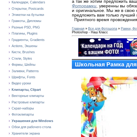
а так же хотим предложить ва
Календари, Calendars
Фоторамки
, уверенны вы обяз
Открытки, Postcards
и оригинальное. Мы же в свою
предложить вам только лучший 
Этикетки на бутылки
Приятного время провождения
Грамоты, Дипломы
Разные PSD, PNG
Главная
»
Все для Фотошопа
»
Рамки, Фо
Photoshop - Наш Класс
Плагины, Plugins
Градиенты, Gradients
Actions, Экшены
Кисти, Brushes
Стили, Styles
Школьная Рамка для
Формы, Шейпы
Заливки, Patterns
Шрифты, Fonts
Видео уроки
Клипарты, Clipart
Векторные клипарты
Растровые клипарты
Скрап-наборы
Фотоклипарты
Украшения для Windows
Обои для рабочего стола
Хранители экрана