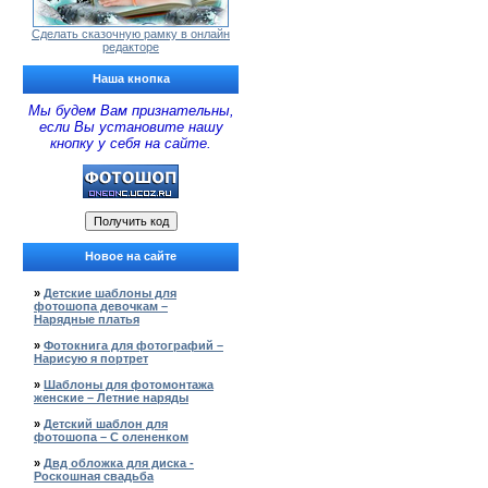
Сделать сказочную рамку в онлайн
редакторе
Наша кнопка
Мы будем Вам признательны,
если Вы установите нашу
кнопку у себя на сайте.
Новое на сайте
»
Детские шаблоны для
фотошопа девочкам –
Нарядные платья
»
Фотокнига для фотографий –
Нарисую я портрет
»
Шаблоны для фотомонтажа
женские – Летние наряды
»
Детский шаблон для
фотошопа – С олененком
»
Двд обложка для диска -
Роскошная свадьба