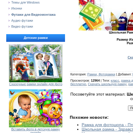
Темы для Windows
Иконки
Футажи для Видеомонтажа
Аудио футажи
Видео футажи
Школьная Рамк
Детские рамки
Размер И
Раз
Ска
Категория
:
Рамки, Фоторамки
|
Добавил
:
Просмотров
:
12964
|
Теги
:
класс
,
рамка 
бесплатно
,
Скачать школьную рамку
,
ра
Сказочные рамки онлайн для фото
Посоветуйте этот материал:
Шк
с
Похожие новости:
Рамка для фотошопа - Пт
Школьная рамка - Здравс
Вставить фото в детскую рамку
онлайн