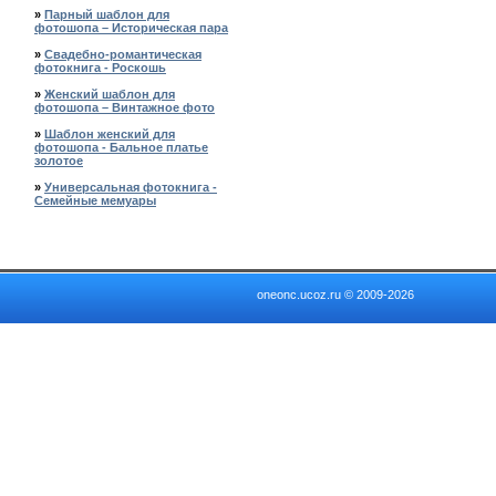
»
Парный шаблон для
фотошопа – Историческая пара
»
Свадебно-романтическая
фотокнига - Роскошь
»
Женский шаблон для
фотошопа – Винтажное фото
»
Шаблон женский для
фотошопа - Бальное платье
золотое
»
Универсальная фотокнига -
Семейные мемуары
oneonc.ucoz.ru © 2009-2026