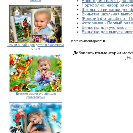
Новогодняя рамка для ф
Портфолио, набор рамоче
Школьные виньетки для 
Виньетка школьная выпус
Женский фотошаблон - П
Фоторамка - Первый раз 
Виньетка для учеников —
Виньетка для выпускнико
Всего комментариев
:
0
Рамки онлайн для детей в сказочном
стиле
Добавлять комментарии могут
[
Ре
Детские рамки онлайн для
фотографий