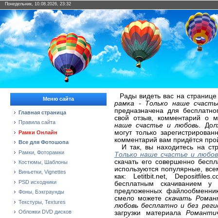
Понедельник, 10.08.2026, 23:32
Рады видеть вас на странице
Меню сайта
рамка - Только наше счасть
предназначена для бесплатно
Главная страница
свой отзыв, комментарий о 
Правила сайта
наше счастье и любовь
. Дол
могут только зарегистрирован
Рамки Онлайн
комментарий вам придётся про
Все для Фотошопа
И так, вы находитесь на ст
Рамки, Фоторамки
Только наше счастье и любов
скачать его совершенно беспл
Костюмы, Шаблоны
используются популярные, вс
Виньетки, Vignettes
как: Letitbit.net, Depositfi
PSD исходники
бесплатным скачиванием у 
предложенных файлообменнико
Фоны, Бэкграунды
смело можете
скачать Роман
Текстуры, Textures
любовь бесплатно и без рег
Обложки DVD дисков
загрузки материала
Романти