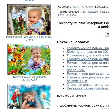
Категория
:
Рамки, Фоторамки
|
Добавил
:
Просмотров
:
606
|
Теги
:
мелодия
,
розы
,
р
Валентина
,
На
Посоветуйте этот материал:
Ро
и люб
Рамки онлайн для детей в сказочном
стиле
Похожие новости:
Романтическая рамка - М
Календарь - рамка на 201
Фоторамка для влюблённ
Романтическая рамка для
Романтическая рамка для
Романтическая рамка для
посланием
Романтичная рамка для ф
Детские рамки онлайн для
Романтичная рамка вален
фотографий
влюбленных
Стильная романтичная ра
Весенняя рамка для фото
Всего комментариев
:
0
Добавлять комментарии могут