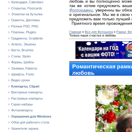
любовь
и вы полноценно может
Календари, Calendars
так же хотим предложить ваш
Открытки, Postcards
Фоторамки
, уверенны вы обяз
и оригинальное. Мы же в свою
Этикетки на бутылки
предложить вам только лучший 
Грамоты, Дипломы
Приятного время провождения
Разные PSD, PNG
Главная
»
Все для Фотошопа
»
Рамки, Фо
Плагины, Plugins
Только наше счастье и любовь
Градиенты, Gradients
Actions, Экшены
Кисти, Brushes
Стили, Styles
Формы, Шейпы
Романтическая рамка
Заливки, Patterns
любовь
Шрифты, Fonts
Видео уроки
Клипарты, Clipart
Векторные клипарты
Растровые клипарты
Скрап-наборы
Фотоклипарты
Украшения для Windows
Обои для рабочего стола
Хранители экрана