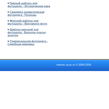
»
Парный шаблон для
фотошопа – Историческая пара
»
Свадебно-романтическая
фотокнига - Роскошь
»
Женский шаблон для
фотошопа – Винтажное фото
»
Шаблон женский для
фотошопа - Бальное платье
золотое
»
Универсальная фотокнига -
Семейные мемуары
oneonc.ucoz.ru © 2009-2026