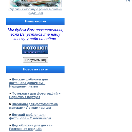
[
Ре
Сделать сказочную рамку в онлайн
редакторе
Наша кнопка
Мы будем Вам признательны,
если Вы установите нашу
кнопку у себя на сайте.
Новое на сайте
»
Детские шаблоны для
фотошопа девочкам –
Нарядные платья
»
Фотокнига для фотографий –
Нарисую я портрет
»
Шаблоны для фотомонтажа
женские – Летние наряды
»
Детский шаблон для
фотошопа – С олененком
»
Двд обложка для диска -
Роскошная свадьба