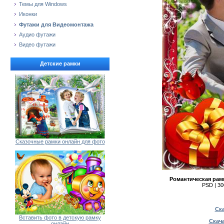
Темы для Windows
Иконки
Футажи для Видеомонтажа
Аудио футажи
Видео футажи
Детские рамки
Сказочные рамки онлайн для фото
Романтическая рамк
PSD | 300
Ска
Вставить фото в детскую рамку
Скача
онлайн