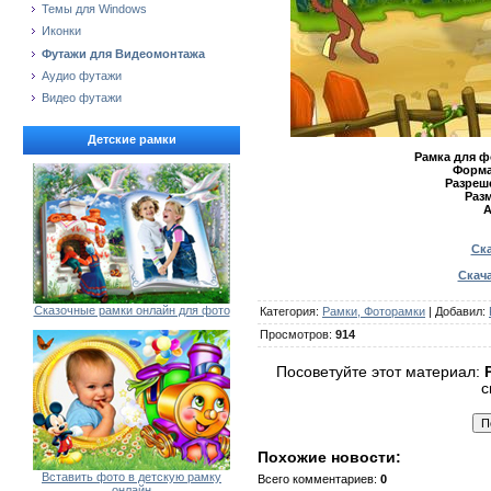
Темы для Windows
Иконки
Футажи для Видеомонтажа
Аудио футажи
Видео футажи
Детские рамки
Рамка для 
Форма
Разреш
Разм
А
Ска
Скача
Сказочные рамки онлайн для фото
Категория
:
Рамки, Фоторамки
|
Добавил
:
Просмотров
:
914
Посоветуйте этот материал:
с
Похожие новости:
Вставить фото в детскую рамку
Всего комментариев
:
0
онлайн