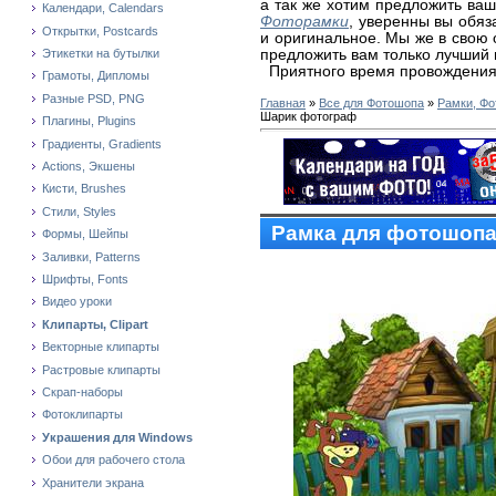
а так же хотим предложить ва
Календари, Calendars
Фоторамки
, уверенны вы обяз
Открытки, Postcards
и оригинальное. Мы же в свою
предложить вам только лучший 
Этикетки на бутылки
Приятного время провождения
Грамоты, Дипломы
Разные PSD, PNG
Главная
»
Все для Фотошопа
»
Рамки, Фо
Шарик фотограф
Плагины, Plugins
Градиенты, Gradients
Actions, Экшены
Кисти, Brushes
Стили, Styles
Рамка для фотошопа
Формы, Шейпы
Заливки, Patterns
Шрифты, Fonts
Видео уроки
Клипарты, Clipart
Векторные клипарты
Растровые клипарты
Скрап-наборы
Фотоклипарты
Украшения для Windows
Обои для рабочего стола
Хранители экрана