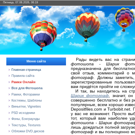
Пятница, 07.08.2026, 06:19
Рады видеть вас на страни
Меню сайта
фотошопа - Шарик фот
предназначена для бесплатно
Главная страница
свой отзыв, комментарий о 
Правила сайта
фотограф
. Должны заметить,
зарегистрированные пользова
Рамки Онлайн
вам придётся пройти не сложну
Все для Фотошопа
И так, вы находитесь на ст
Рамки, Фоторамки
Шарик фотограф
, значит, о
совершенно бесплатно и без р
Костюмы, Шаблоны
популярные, всем хорошо извест
Виньетки, Vignettes
Depositfiles.com и Turbobit.ne
PSD исходники
у вас не возникнет. Просто в
тот, который вам наиболее у
Фоны, Бэкграунды
фотошопа - Шарик фотограф
Текстуры, Textures
лишь дождаться полной загруз
Обложки DVD дисков
фотограф
и вы полноценно мо