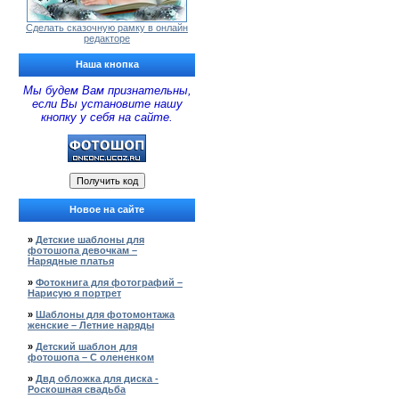
Сделать сказочную рамку в онлайн
редакторе
Наша кнопка
Мы будем Вам признательны,
если Вы установите нашу
кнопку у себя на сайте.
Новое на сайте
»
Детские шаблоны для
фотошопа девочкам –
Нарядные платья
»
Фотокнига для фотографий –
Нарисую я портрет
»
Шаблоны для фотомонтажа
женские – Летние наряды
»
Детский шаблон для
фотошопа – С олененком
»
Двд обложка для диска -
Роскошная свадьба