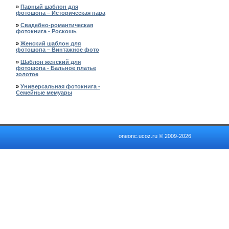
»
Парный шаблон для
фотошопа – Историческая пара
»
Свадебно-романтическая
фотокнига - Роскошь
»
Женский шаблон для
фотошопа – Винтажное фото
»
Шаблон женский для
фотошопа - Бальное платье
золотое
»
Универсальная фотокнига -
Семейные мемуары
oneonc.ucoz.ru © 2009-2026