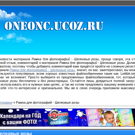
 новости материала
Рамка для фотографий - Шелковые розы
, проще говоря, эта с
свой отзыв, комментарий о материале
Рамка для фотографий - Шелковые розы
. Долж
ователи, поэтому чтобы добавить комментарий вам придётся пройти не сложную регис
ериала
Рамка для фотографий - Шелковые розы
, значит, он вас заинтересовал, вы м
ьзуются популярные, всем хорошо известные файлообменники такие как: Letitbit.net, 
ас не возникнет. Просто выберите из предложенных файлообменников, тот, которы
овые розы бесплатно и без регистрации
. Остаётся лишь дождаться полной загр
использовать его в нужных вам целях, а так же хотим предложить вашему вниманию
себя что-то интересное и оригинальное. Мы же в свою очередь приложили максиму
торамки
» Рамка для фотографий - Шелковые розы
Шелковые розы