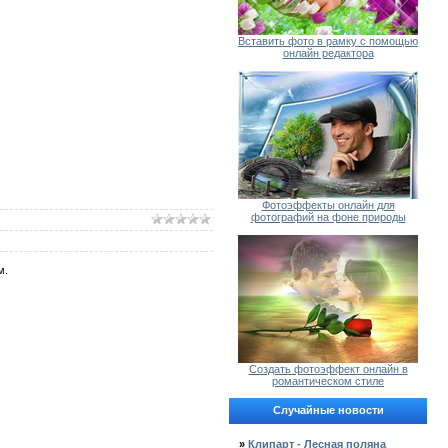
Вставить фото в рамку с помощью
онлайн редактора
Фотоэффекты онлайн для
фотографий на фоне природы
м.
Создать фотоэффект онлайн в
романтическом стиле
Случайные новости
»
Клипарт - Лесная поляна