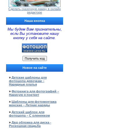
Сделать сказочную рамку в онлайн
редакторе
Наша кнопка
Мы будем Вам признательны,
если Вы установите нашу
кнопку у себя на сайте.
Новое на сайте
»
Детские шаблоны для
фотошопа девочкам –
Нарядные платья
»
Фотокнига для фотографий –
Нарисую я портрет
»
Шаблоны для фотомонтажа
женские – Летние наряды
»
Детский шаблон для
фотошопа – С олененком
»
Двд обложка для диска -
Роскошная свадьба