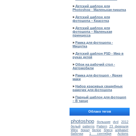
»
Детский шаблон для
Photoshop - Маленькая пиратка
»
Детский шаблон для
фотошопа – Красотка
»
Детский шаблон для
фотошопа – Маленькая
принцесса
»
Рамка для фотошопа -
Мишутка
»
Детский шаблон PSD - Мир в
руках детей
»
Обои на рабочий стол -
Автомобили
»
Рамка для фотошоп - Яркие
маки
»
Набор красивых свадебных
рамочек для фотошопа
»
Парный шаблон для фотошоп
– В танце
Облако тегов
photoshop
большие
dvd
2012
белый
patterns
Pattern
23 февраля
Winx
бокал
белое
блеск
алфавит
бабочки
1 сентября
Actions