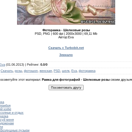
Фоторамка - Шелковые розы
PSD, PNG | 600 dpi | 2000x3000 | 69,11 Mb
Автор:Eva
Скачать с Turbobit.net
Зеркало
Eva
(01.06.2013) |
Рейтинг
:
0.0
/
0
,
Скачать
,
розы
,
фотошоп
,
женская
,
PSD
,
шелк
,
Eva
,
фоторамка
осоветуйте этот материал:
Рамка для фотографий - Шелковые розы
своим друзья
ыка
 прибоя
ий кофе
 солнце и отдых
казка
исуй меня
одоженам
ти
- Воздушные пузыри