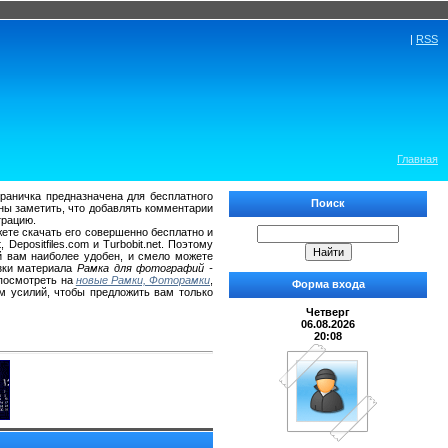
|
RSS
Главная
траничка предназначена для бесплатного
Поиск
ны заметить, что добавлять комментарии
трацию.
ожете скачать его совершенно бесплатно и
Depositfiles.com и Turbobit.net. Поэтому
й вам наиболее удобен, и смело можете
узки материала
Рамка для фотографий -
 посмотреть на
новые Рамки, Фоторамки
,
Форма входа
м усилий, чтобы предложить вам только
Четверг
06.08.2026
20:08