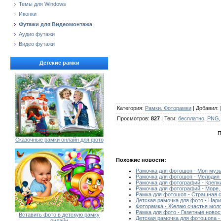
Темы для Windows
Иконки
Футажи для Видеомонтажа
Аудио футажи
Видео футажи
Детские рамки
Категория
:
Рамки, Фоторамки
|
Добавил
:
Просмотров
:
827
|
Теги
:
бесплатно
,
PNG
П
Сказочные рамки онлайн для фото
Похожие новости:
Рамочка для фотошоп - Моя муз
Рамочка для фотошоп - Мелодия
Рамочка для фотографий - Крепк
Рамочка для фотографий - Море,
Рамка для фотошоп - Страшная с
Детская рамочка для фото - Нар
Фоторамка - Желаю счастья мол
Рамка для фото - Газетные новос
Вставить фото в детскую рамку
Детская рамочка для фотошопа 
онлайн