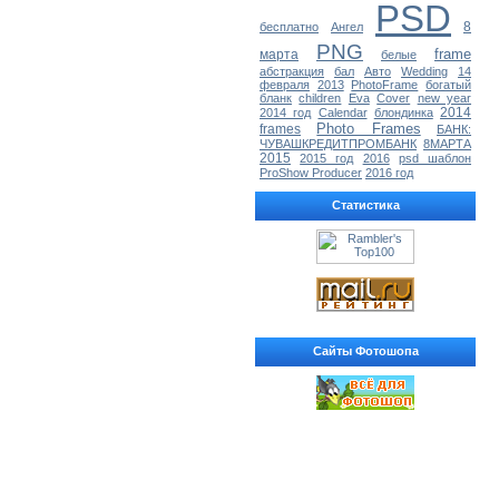
PSD
8
бесплатно
Ангел
PNG
frame
марта
белые
абстракция
бал
Авто
Wedding
14
февраля
2013
PhotoFrame
богатый
бланк
children
Eva
Cover
new year
2014
2014 год
Calendar
блондинка
Photo Frames
frames
БАНК:
ЧУВАШКРЕДИТПРОМБАНК
8МАРТА
2015
2015 год
2016
psd шаблон
ProShow Producer
2016 год
Статистика
Сайты Фотошопа