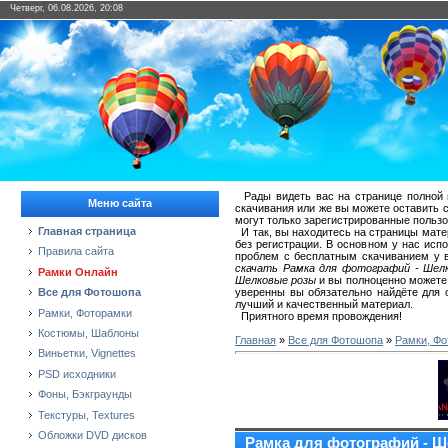
Четверг, 06.08.2026, 20:08
Рады видеть вас на странице полной
Меню сайта
скачивания или же вы можете оставить 
могут только зарегистрированные польз
Главная страница
И так, вы находитесь на страницы мат
без регистрации. В основном у нас испол
Правила сайта
проблем с бесплатным скачиванием у в
скачать Рамка для фотографий - Шелк
Рамки Онлайн
Шелковые розы
и вы полноценно можете 
уверенны вы обязательно найдёте для 
Все для Фотошопа
лучший и качественный материал.
Рамки, Фоторамки
Приятного время провождения!
Костюмы, Шаблоны
Главная
»
Все для Фотошопа
»
Рамки, Фо
Виньетки, Vignettes
PSD исходники
Фоны, Бэкграунды
Текстуры, Textures
Обложки DVD дисков
Рамка для фотографий - 