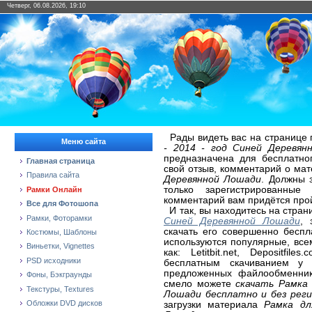
Четверг, 06.08.2026, 19:10
Рады видеть вас на странице
Меню сайта
- 2014 - год Синей Деревян
предназначена для бесплатно
Главная страница
свой отзыв, комментарий о ма
Правила сайта
Деревянной Лошади
. Должны 
только зарегистрированные
Рамки Онлайн
комментарий вам придётся про
Все для Фотошопа
И так, вы находитесь на стра
Рамки, Фоторамки
Синей Деревянной Лошади
, 
скачать его совершенно беспл
Костюмы, Шаблоны
используются популярные, вс
Виньетки, Vignettes
как: Letitbit.net, Depositfi
PSD исходники
бесплатным скачиванием у 
предложенных файлообменнико
Фоны, Бэкграунды
смело можете
скачать Рамка 
Текстуры, Textures
Лошади бесплатно и без рег
Обложки DVD дисков
загрузки материала
Рамка дл