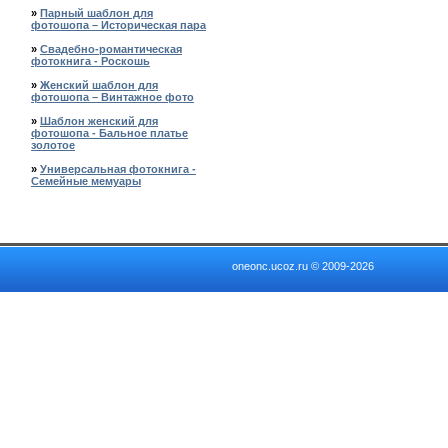
»
Парный шаблон для
фотошопа – Историческая пара
»
Свадебно-романтическая
фотокнига - Роскошь
»
Женский шаблон для
фотошопа – Винтажное фото
»
Шаблон женский для
фотошопа - Бальное платье
золотое
»
Универсальная фотокнига -
Семейные мемуары
oneonc.ucoz.ru © 2009-2026