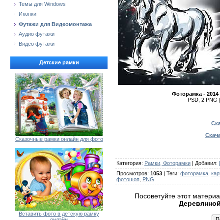
Темы для Windows
Иконки
Футажи для Видеомонтажа
Аудио футажи
Видео футажи
Детские рамки
Фоторамка - 2014
PSD, 2 PNG |
Ска
Скача
Сказочные рамки онлайн для фото
Категория
:
Рамки, Фоторамки
|
Добавил
:
Просмотров
:
1053
|
Теги
:
фоторамка
,
кар
фотошоп
,
PNG
Посоветуйте этот матери
Деревянно
Вставить фото в детскую рамку
онлайн