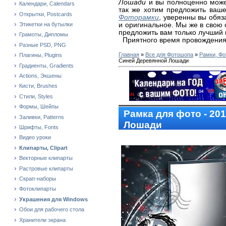
Лошади
и вы полноценно может
Календари, Calendars
так же хотим предложить ваш
Открытки, Postcards
Фоторамки
, уверенны вы обяз
и оригинальное. Мы же в свою
Этикетки на бутылки
предложить вам только лучший 
Грамоты, Дипломы
Приятного время провождения
Разные PSD, PNG
Главная
»
Все для Фотошопа
»
Рамки, Фо
Плагины, Plugins
Синей Деревянной Лошади
Градиенты, Gradients
Actions, Экшены
Кисти, Brushes
Стили, Styles
Формы, Шейпы
Рамка для фото - 20
Заливки, Patterns
Лошади
Шрифты, Fonts
Видео уроки
Клипарты, Clipart
Векторные клипарты
Растровые клипарты
Скрап-наборы
Фотоклипарты
Украшения для Windows
Обои для рабочего стола
Хранители экрана