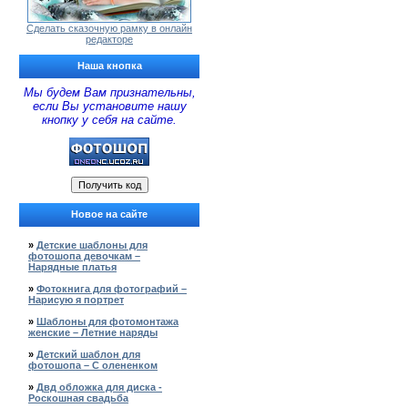
Сделать сказочную рамку в онлайн
редакторе
Наша кнопка
Мы будем Вам признательны,
если Вы установите нашу
кнопку у себя на сайте.
Новое на сайте
»
Детские шаблоны для
фотошопа девочкам –
Нарядные платья
»
Фотокнига для фотографий –
Нарисую я портрет
»
Шаблоны для фотомонтажа
женские – Летние наряды
»
Детский шаблон для
фотошопа – С олененком
»
Двд обложка для диска -
Роскошная свадьба