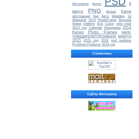
PSD
8
бесплатно
Ангел
PNG
frame
марта
белые
абстракция
бал
Авто
Wedding
14
февраля
2013
PhotoFrame
богатый
бланк
children
Eva
Cover
new year
2014
2014 год
Calendar
блондинка
Photo Frames
frames
БАНК:
ЧУВАШКРЕДИТПРОМБАНК
8МАРТА
2015
2015 год
2016
psd шаблон
ProShow Producer
2016 год
Статистика
Сайты Фотошопа