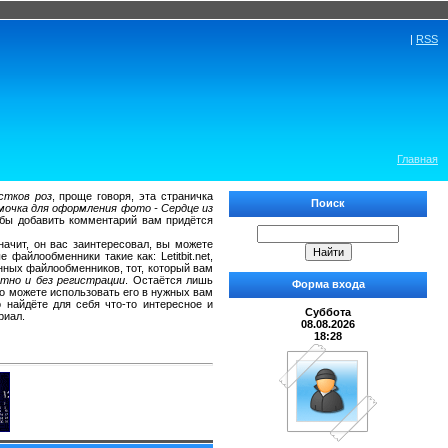
|
RSS
Главная
стков роз
, проще говоря, эта страничка
Поиск
мочка для оформления фото - Сердце из
обы добавить комментарий вам придётся
значит, он вас заинтересовал, вы можете
айлообменники такие как: Letitbit.net,
енных файлообменников, тот, который вам
атно и без регистрации
. Остаётся лишь
Форма входа
о можете использовать его в нужных вам
 найдёте для себя что-то интересное и
Суббота
риал.
08.08.2026
18:28