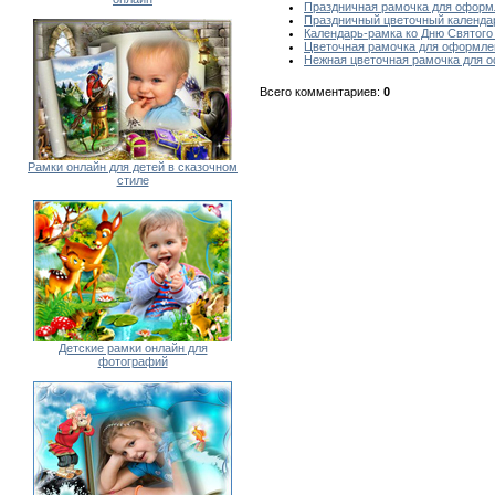
Праздничная рамочка для оформ
Праздничный цветочный календа
Календарь-рамка ко Дню Святого
Цветочная рамочка для оформле
Нежная цветочная рамочка для 
Всего комментариев
:
0
Рамки онлайн для детей в сказочном
стиле
Детские рамки онлайн для
фотографий