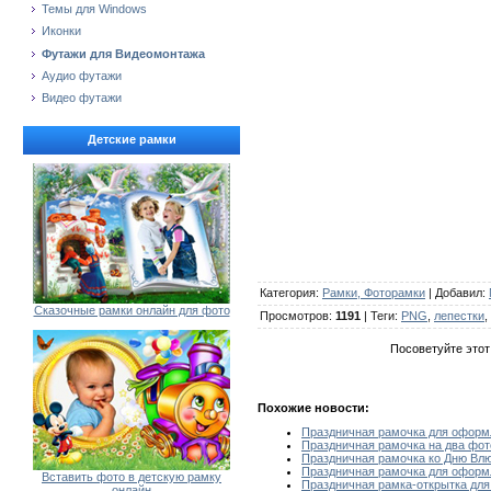
Темы для Windows
Иконки
Футажи для Видеомонтажа
Аудио футажи
Видео футажи
Детские рамки
Категория
:
Рамки, Фоторамки
|
Добавил
:
Сказочные рамки онлайн для фото
Просмотров
:
1191
|
Теги
:
PNG
,
лепестки
,
Посоветуйте этот
Похожие новости:
Праздничная рамочка для оформл
Праздничная рамочка на два фот
Праздничная рамочка ко Дню Вл
Праздничная рамочка для оформ
Вставить фото в детскую рамку
Праздничная рамка-открытка дл
онлайн