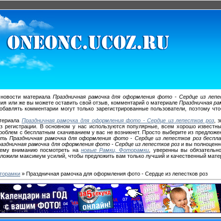
 новости материала
Праздничная рамочка для оформления фото - Сердце из лепе
ния или же вы можете оставить свой отзыв, комментарий о материале
Праздничная ра
добавлять комментарии могут только зарегистрированные пользователи, поэтому чт
атериала
Праздничная рамочка для оформления фото - Сердце из лепестков роз
, 
з регистрации. В основном у нас используются популярные, всем хорошо известные ф
му проблем с бесплатным скачиванием у вас не возникнет. Просто выберите из предлож
ать Праздничная рамочка для оформления фото - Сердце из лепестков роз беспл
аздничная рамочка для оформления фото - Сердце из лепестков роз
и вы полноценн
шему вниманию посмотреть на
новые Рамки, Фоторамки
, уверенны вы обязательно
иложили максимум усилий, чтобы предложить вам только лучший и качественный мате
торамки
» Праздничная рамочка для оформления фото - Сердце из лепестков роз