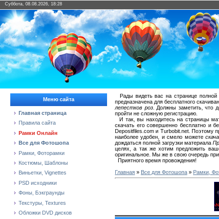
Суббота, 08.08.2026, 18:28
Рады видеть вас на странице полной
Меню сайта
предназначена для бесплатного скачива
лепестков роз
. Должны заметить, что 
Главная страница
пройти не сложную регистрацию.
И так, вы находитесь на страницы м
Правила сайта
скачать его совершенно бесплатно и бе
Depositfiles.com и Turbobit.net. Поэто
Рамки Онлайн
наиболее удобен, и смело можете
скач
дождаться полной загрузки материала
Пр
Все для Фотошопа
целях, а так же хотим предложить ва
Рамки, Фоторамки
оригинальное. Мы же в свою очередь пр
Приятного время провождения!
Костюмы, Шаблоны
Главная
»
Все для Фотошопа
»
Рамки, Фо
Виньетки, Vignettes
PSD исходники
Фоны, Бэкграунды
Текстуры, Textures
Обложки DVD дисков