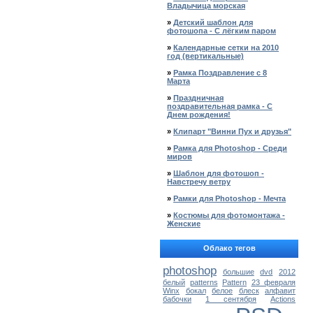
Владычица морская
»
Детский шаблон для
фотошопа - С лёгким паром
»
Календарные сетки на 2010
год (вертикальные)
»
Рамка Поздравление с 8
Марта
»
Праздничная
поздравительная рамка - С
Днем рождения!
»
Клипарт "Винни Пух и друзья"
»
Рамка для Photoshop - Среди
миров
»
Шаблон для фотошоп -
Навстречу ветру
»
Рамки для Photoshop - Мечта
»
Костюмы для фотомонтажа -
Женские
Облако тегов
photoshop
большие
dvd
2012
белый
patterns
Pattern
23 февраля
Winx
бокал
белое
блеск
алфавит
бабочки
1 сентября
Actions