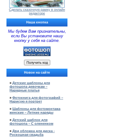
Сделать сказочную рамку в онлайн
редакторе
Наша кнопка
Мы будем Вам признательны,
если Вы установите нашу
кнопку у себя на сайте.
Новое на сайте
»
Детские шаблоны для
фотошопа девочкам –
Нарядные платья
»
Фотокнига для фотографий –
Нарисую я портрет
»
Шаблоны для фотомонтажа
женские – Летние наряды
»
Детский шаблон для
фотошопа – С олененком
»
Двд обложка для диска -
Роскошная свадьба