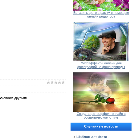
Вставить фото в рамку с помощью
онлайн редактора
Фотоэффекты онлайн для
фотографий на фоне природы
оз
своим друзьям.
Создать фотоэффект онлайн в
романтическом стиле
Случайные новости
»
Шаблон для фото -