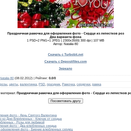
Праздничная рамочка для оформления фото - Сердце из лепестков роз
Два варианта фона
1 PSD+2 PNG+1 JPEG | 2300х3500| 300 dpi | 107 MB
Автор: Natalia-80
Скачать с Turbobit.net
Скачать с Depositfiles.com
Зеркало
Natalia-80
(08.02.2012) |
Рейтинг
:
0.0
/
0
розы
,
цветы
,
валентинка
,
PSD
,
праздник
,
Рамочка
,
сердечки
,
рамка
 материал:
Праздничная рамочка для оформления фото - Сердце из лепестков р
ения фото - День Святого Валентина
о ко Дню Влюбленных - Ключик от сердца
юбленных - Розы для любимой
ления фото - Два влюбленных сердца
я оформления фото - Биение влюбленных сердец