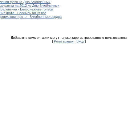
ления фото ко Дню Влюбленных
рь-рамка на 2012 ко Дню Влюбленных
 Валентина - Белоснежные голуби
ния фото - Россыпь алых роз
оформления фото - Влюбленные сердца
Добавлять комментарии могут только зарегистрированные пользователи.
[
Регистрация
|
Вход
]