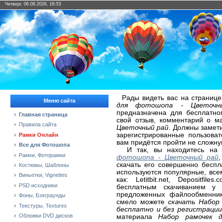
Четверг, 06.08.2026, 16:53
Рады видеть вас на странице
Меню сайта
для фотошопа - Цветочн
предназначена для бесплатно
Главная страница
свой отзыв, комментарий о 
Правила сайта
Цветочный рай
. Должны замети
зарегистрированные пользова
Рамки Онлайн
вам придётся пройти не сложну
Все для Фотошопа
И так, вы находитесь на 
Рамки, Фоторамки
фотошопа - Цветочный рай
скачать его совершенно беспл
Костюмы, Шаблоны
используются популярные, вс
Виньетки, Vignettes
как: Letitbit.net, Depositfi
PSD исходники
бесплатным скачиванием у 
предложенных файлообменнико
Фоны, Бэкграунды
смело можете
скачать Набор
Текстуры, Textures
бесплатно и без регистрации
Обложки DVD дисков
материала
Набор рамочек 