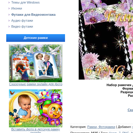
Темы для Windows
Иконки
Футажи для Видеомонтажа
Аудио футажи
Видео футажи
Детские рамки
Сказочные рамки онлайн для фото
Набор рамочек 
Форма
Разреш
Ра
Ска
Категория
:
Рамки, Фоторамки
|
Добавил
:
Вставить фото в детскую рамку
онлайн
Просмотров
:
1615
|
Теги
:
Часть 7
,
PNG
,