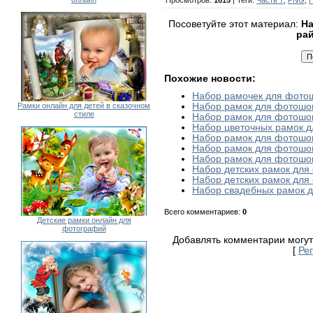
Посоветуйте этот материал:
На
ра
Похожие новости:
Набор рамочек для фотош
Рамки онлайн для детей в сказочном
Набор рамок для фотошоп
стиле
Набор рамок для фотошо
Набор цветочных рамок 
Набор рамок для фотошоп
Набор рамок для фотошоп
Набор рамок для фотошо
Набор детских рамок для
Набор детских рамок для
Набор свадебных рамок д
Всего комментариев
:
0
Детские рамки онлайн для
фотографий
Добавлять комментарии могут
[
Ре