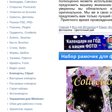
полноценно можете использова
Календари, Calendars
предложить вашему вниманию
Открытки, Postcards
уверенны вы обязательно н
оригинальное. Мы же в свою 
Этикетки на бутылки
предложить вам только лучший 
Грамоты, Дипломы
Приятного время провождения
Разные PSD, PNG
Главная
»
Все для Фотошопа
»
Рамки, Фо
Плагины, Plugins
фотошопа - Цветочный рай
Градиенты, Gradients
Actions, Экшены
Кисти, Brushes
Стили, Styles
Формы, Шейпы
Набор рамочек для 
Заливки, Patterns
Шрифты, Fonts
Видео уроки
Клипарты, Clipart
Векторные клипарты
Растровые клипарты
Скрап-наборы
Фотоклипарты
Украшения для Windows
Обои для рабочего стола
Хранители экрана