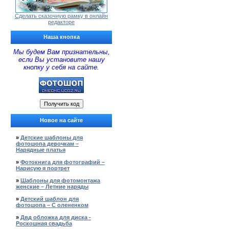
Сделать сказочную рамку в онлайн
редакторе
Наша кнопка
Мы будем Вам признательны,
если Вы установите нашу
кнопку у себя на сайте.
Новое на сайте
»
Детские шаблоны для
фотошопа девочкам –
Нарядные платья
»
Фотокнига для фотографий –
Нарисую я портрет
»
Шаблоны для фотомонтажа
женские – Летние наряды
»
Детский шаблон для
фотошопа – С олененком
»
Двд обложка для диска -
Роскошная свадьба