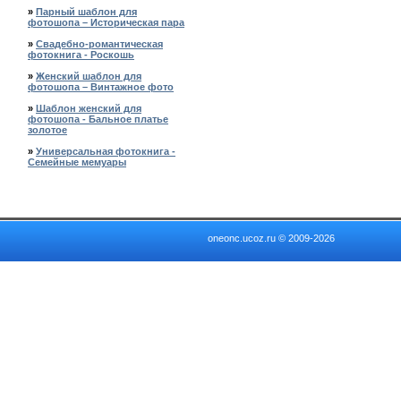
»
Парный шаблон для
фотошопа – Историческая пара
»
Свадебно-романтическая
фотокнига - Роскошь
»
Женский шаблон для
фотошопа – Винтажное фото
»
Шаблон женский для
фотошопа - Бальное платье
золотое
»
Универсальная фотокнига -
Семейные мемуары
oneonc.ucoz.ru © 2009-2026