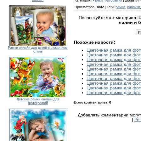
Категория
:
Рамки, Фоторамки
|
Добавил
:
Просмотров
:
1842
|
Теги
:
рамка
,
бабочки
Посоветуйте этот материал:
Ц
лилии и 
Похожие новости:
Рамки онлайн для детей в сказочном
Цветочная рамка для фо
стиле
Цветочная рамка для фот
Цветочная рамка для фо
Цветочная рамка для фо
Цветочная рамка для фот
Цветочная рамка для фо
Цветочная рамка для фо
Цветочная рамка для фот
Цветочная рамка для фот
Цветочная рамка для фото
Детские рамки онлайн для
Всего комментариев
:
0
фотографий
Добавлять комментарии могут
[
Ре