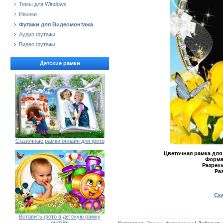
Темы для Windows
Иконки
Футажи для Видеомонтажа
Аудио футажи
Видео футажи
Детские рамки
Сказочные рамки онлайн для фото
Цветочная рамка для
Форма
Разреш
Ра
Ска
Вставить фото в детскую рамку
онлайн