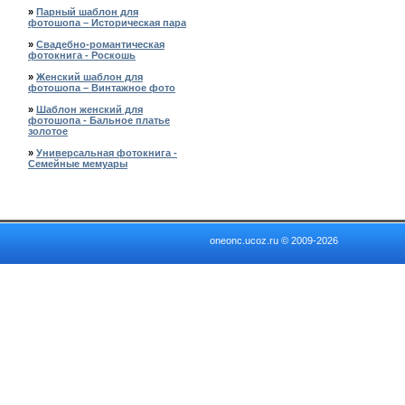
»
Парный шаблон для
фотошопа – Историческая пара
»
Свадебно-романтическая
фотокнига - Роскошь
»
Женский шаблон для
фотошопа – Винтажное фото
»
Шаблон женский для
фотошопа - Бальное платье
золотое
»
Универсальная фотокнига -
Семейные мемуары
oneonc.ucoz.ru © 2009-2026