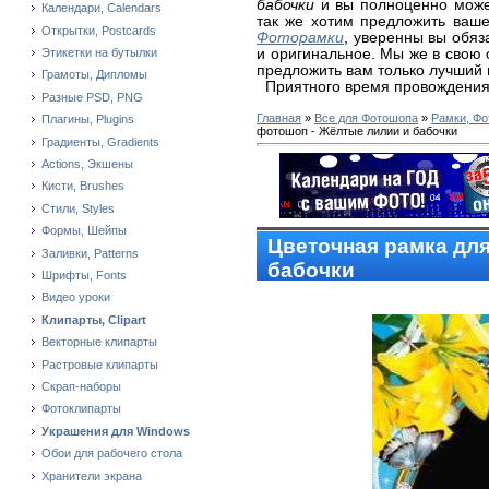
бабочки
и вы полноценно может
Календари, Calendars
так же хотим предложить ваш
Открытки, Postcards
Фоторамки
, уверенны вы обяз
и оригинальное. Мы же в свою
Этикетки на бутылки
предложить вам только лучший 
Грамоты, Дипломы
Приятного время провождения
Разные PSD, PNG
Главная
»
Все для Фотошопа
»
Рамки, Фо
Плагины, Plugins
фотошоп - Жёлтые лилии и бабочки
Градиенты, Gradients
Actions, Экшены
Кисти, Brushes
Стили, Styles
Формы, Шейпы
Цветочная рамка дл
Заливки, Patterns
бабочки
Шрифты, Fonts
Видео уроки
Клипарты, Clipart
Векторные клипарты
Растровые клипарты
Скрап-наборы
Фотоклипарты
Украшения для Windows
Обои для рабочего стола
Хранители экрана