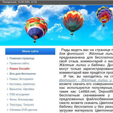
Понедельник, 10.08.2026, 12:32
Рады видеть вас на странице 
Меню сайта
для фотошоп - Жёлтые лили
предназначена для бесплатно
Главная страница
свой отзыв, комментарий о м
Правила сайта
Жёлтые лилии и бабочки
. До
могут только зарегистрирован
Рамки Онлайн
комментарий вам придётся про
Все для Фотошопа
И так, вы находитесь на с
Рамки, Фоторамки
фотошоп - Жёлтые лилии и 
можете скачать его совершенно
Костюмы, Шаблоны
нас используются популярные
Виньетки, Vignettes
такие как: Letitbit.net, Deposi
PSD исходники
бесплатным скачиванием у 
предложенных файлообменнико
Фоны, Бэкграунды
смело можете
скачать Цветоч
Текстуры, Textures
бабочки бесплатно и без рег
Обложки DVD дисков
загрузки материала
Цветочна