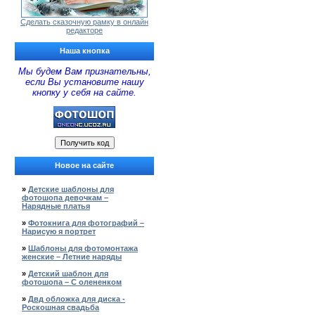
Сделать сказочную рамку в онлайн
редакторе
Наша кнопка
Мы будем Вам признательны,
если Вы установите нашу
кнопку у себя на сайте.
Новое на сайте
»
Детские шаблоны для
фотошопа девочкам –
Нарядные платья
»
Фотокнига для фотографий –
Нарисую я портрет
»
Шаблоны для фотомонтажа
женские – Летние наряды
»
Детский шаблон для
фотошопа – С олененком
»
Двд обложка для диска -
Роскошная свадьба