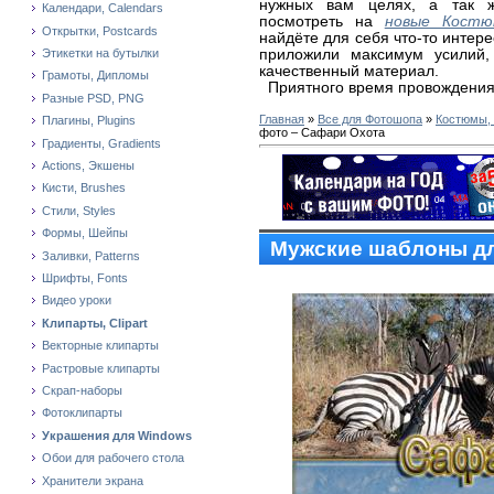
нужных вам целях, а так 
Календари, Calendars
посмотреть на
новые Костю
Открытки, Postcards
найдёте для себя что-то интер
приложили максимум усилий,
Этикетки на бутылки
качественный материал.
Грамоты, Дипломы
Приятного время провождения
Разные PSD, PNG
Главная
»
Все для Фотошопа
»
Костюмы,
Плагины, Plugins
фото – Сафари Охота
Градиенты, Gradients
Actions, Экшены
Кисти, Brushes
Стили, Styles
Формы, Шейпы
Мужские шаблоны дл
Заливки, Patterns
Шрифты, Fonts
Видео уроки
Клипарты, Clipart
Векторные клипарты
Растровые клипарты
Скрап-наборы
Фотоклипарты
Украшения для Windows
Обои для рабочего стола
Хранители экрана