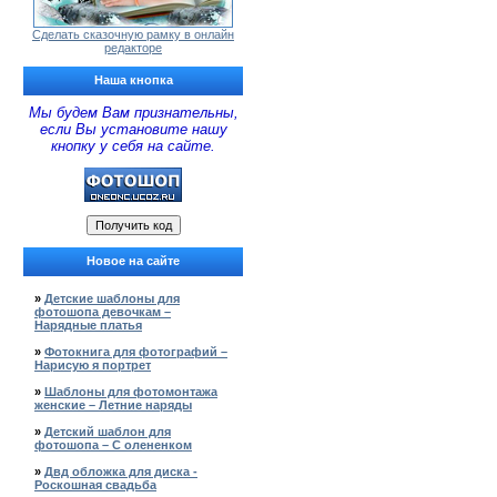
Сделать сказочную рамку в онлайн
редакторе
Наша кнопка
Мы будем Вам признательны,
если Вы установите нашу
кнопку у себя на сайте.
Новое на сайте
»
Детские шаблоны для
фотошопа девочкам –
Нарядные платья
»
Фотокнига для фотографий –
Нарисую я портрет
»
Шаблоны для фотомонтажа
женские – Летние наряды
»
Детский шаблон для
фотошопа – С олененком
»
Двд обложка для диска -
Роскошная свадьба