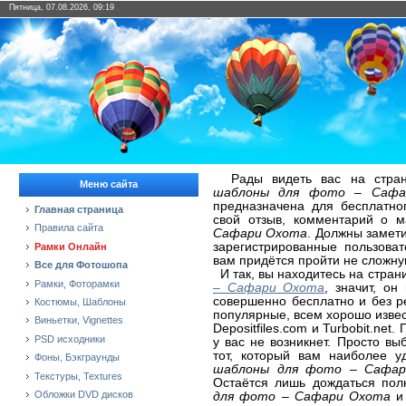
Пятница, 07.08.2026, 09:19
Рады видеть вас на стран
Меню сайта
шаблоны для фото – Сафа
предназначена для бесплатно
Главная страница
свой отзыв, комментарий о 
Правила сайта
Сафари Охота
. Должны замети
зарегистрированные пользова
Рамки Онлайн
вам придётся пройти не сложну
Все для Фотошопа
И так, вы находитесь на стра
Рамки, Фоторамки
– Сафари Охота
, значит, он
совершенно бесплатно и без р
Костюмы, Шаблоны
популярные, всем хорошо извест
Виньетки, Vignettes
Depositfiles.com и Turbobit.ne
PSD исходники
у вас не возникнет. Просто в
тот, который вам наиболее 
Фоны, Бэкграунды
шаблоны для фото – Сафар
Текстуры, Textures
Остаётся лишь дождаться пол
Обложки DVD дисков
для фото – Сафари Охота
и 