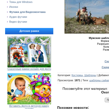
Темы для Windows
Иконки
Футажи для Видеомонтажа
Аудио футажи
Видео футажи
Детские рамки
Мужские шабл
Формат
Разрешен
Коли
Разм
Ска
Скача
Сказочные рамки онлайн для фото
Категория
:
Костюмы, Шаблоны
|
Добавил
Просмотров
:
1871
|
Теги
:
шаблоны сафар
Посоветуйте этот материал:
Охо
Вставить фото в детскую рамку
Похожие новости:
онлайн