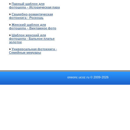
»
Парный шаблон для
фотошопа – Историческая пара
»
Свадебно-романтическая
фотокнига - Роскошь
»
Женский шаблон для
фотошопа – Винтажное фото
»
Шаблон женский для
фотошопа - Бальное платье
золотое
»
Универсальная фотокнига -
Семейные мемуары
oneonc.ucoz.ru © 2009-2026