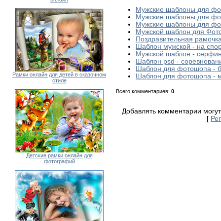
Мужские шаблоны для фо
Мужские шаблоны для ф
Мужские шаблоны для фо
Мужской шаблон для Фот
Поздравительная рамочка
Шаблон мужской - на спо
Мужской шаблон - серфин
Шаблон psd - соревнован
Шаблон для фотошопа - б
Рамки онлайн для детей в сказочном
Шаблон для фотошопа - м
стиле
Всего комментариев
:
0
Добавлять комментарии могут
[
Ре
Детские рамки онлайн для
фотографий