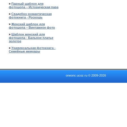
»
Парный шаблон для
фотошопа – Историческая пара
»
Свадебно-романтическая
фотокнига - Роскошь
»
Женский шаблон для
фотошопа – Винтажное фото
»
Шаблон женский для
фотошопа - Бальное платье
золотое
»
Универсальная фотокнига -
Семейные мемуары
oneonc.ucoz.ru © 2009-2026