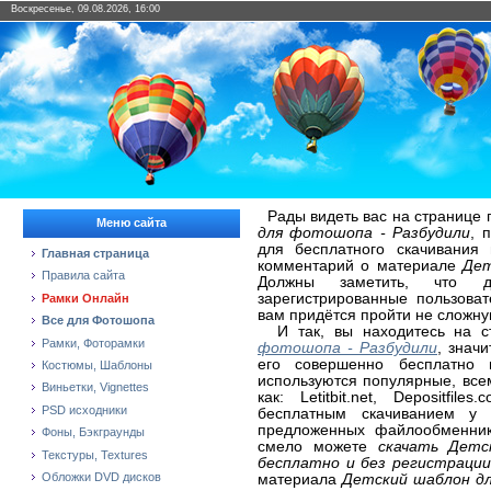
Воскресенье, 09.08.2026, 16:00
Рады видеть вас на странице 
Меню сайта
для фотошопа - Разбудили
, 
для бесплатного скачивания
Главная страница
комментарий о материале
Дет
Правила сайта
Должны заметить, что д
зарегистрированные пользова
Рамки Онлайн
вам придётся пройти не сложну
Все для Фотошопа
И так, вы находитесь на с
Рамки, Фоторамки
фотошопа - Разбудили
, знач
его совершенно бесплатно 
Костюмы, Шаблоны
используются популярные, вс
Виньетки, Vignettes
как: Letitbit.net, Depositfi
PSD исходники
бесплатным скачиванием у 
предложенных файлообменнико
Фоны, Бэкграунды
смело можете
скачать Детс
Текстуры, Textures
бесплатно и без регистрации
Обложки DVD дисков
материала
Детский шаблон д