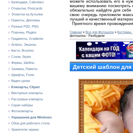
можете использовать его в ну
Календари, Calendars
вашему вниманию посмотреть
Открытки, Postcards
обязательно найдёте для себя 
свою очередь приложили макс
Этикетки на бутылки
лучший и качественный матери
Грамоты, Дипломы
Приятного время провождения
Разные PSD, PNG
Главная
»
Все для Фотошопа
»
Костюмы,
Плагины, Plugins
фотошопа - Разбудили
Градиенты, Gradients
Actions, Экшены
Кисти, Brushes
Стили, Styles
Формы, Шейпы
Детский шаблон для
Заливки, Patterns
Шрифты, Fonts
Видео уроки
Клипарты, Clipart
Векторные клипарты
Растровые клипарты
Скрап-наборы
Фотоклипарты
Украшения для Windows
Обои для рабочего стола
Хранители экрана