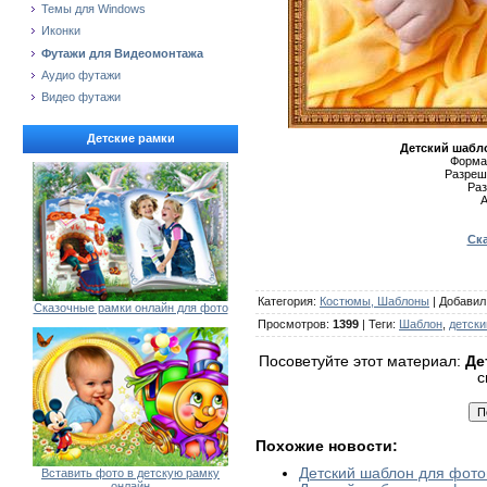
Темы для Windows
Иконки
Футажи для Видеомонтажа
Аудио футажи
Видео футажи
Детские рамки
Детский шабл
Формат
Разреше
Раз
А
Ска
Категория
:
Костюмы, Шаблоны
|
Добавил
Сказочные рамки онлайн для фото
Просмотров
:
1399
|
Теги
:
Шаблон
,
детски
Посоветуйте этот материал:
Де
с
Похожие новости:
Детский шаблон для фото
Вставить фото в детскую рамку
онлайн