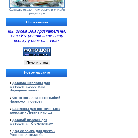
Сделать сказочную рамку в онлайн
редакторе
Наша кнопка
Мы будем Вам признательны,
если Вы установите нашу
кнопку у себя на сайте.
Новое на сайте
»
Детские шаблоны для
фотошопа девочкам –
Нарядные платья
»
Фотокнига для фотографий –
Нарисую я портрет
»
Шаблоны для фотомонтажа
женские – Летние наряды
»
Детский шаблон для
фотошопа – С олененком
»
Двд обложка для диска -
Роскошная свадьба