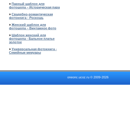
»
Парный шаблон для
фотошопа – Историческая пара
»
Свадебно-романтическая
фотокнига - Роскошь
»
Женский шаблон для
фотошопа – Винтажное фото
»
Шаблон женский для
фотошопа - Бальное платье
золотое
»
Универсальная фотокнига -
Семейные мемуары
oneonc.ucoz.ru © 2009-2026