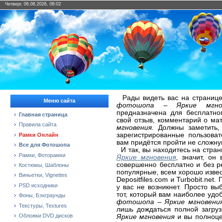
Четверг, 06.08.2026, 08:02
Рады видеть вас на странице
Меню сайта
фотошопа – Яркие мгно
предназначена для бесплатно
Главная страница
свой отзыв, комментарий о м
Правила сайта
мгновения
. Должны заметить,
зарегистрированные пользова
Рамки Онлайн
вам придётся пройти не сложну
Все для Фотошопа
И так, вы находитесь на стра
Рамки, Фоторамки
Яркие мгновения
, значит, он
совершенно бесплатно и без р
Костюмы, Шаблоны
популярные, всем хорошо извест
Виньетки, Vignettes
Depositfiles.com и Turbobit.ne
PSD исходники
у вас не возникнет. Просто в
тот, который вам наиболее удо
Фоны, Бэкграунды
фотошопа – Яркие мгновения
Текстуры, Textures
лишь дождаться полной загру
Обложки DVD дисков
Яркие мгновения
и вы полноце