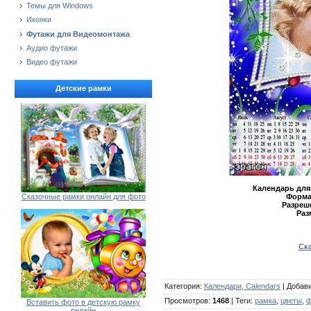
Темы для Windows
Иконки
Футажи для Видеомонтажа
Аудио футажи
Видео футажи
Детские рамки
Календарь для
Форма
Сказочные рамки онлайн для фото
Разреш
Раз
Ска
Категория
:
Календари, Calendars
|
Добав
Просмотров
:
1468
|
Теги
:
рамка
,
цветы
,
ф
Вставить фото в детскую рамку
онлайн