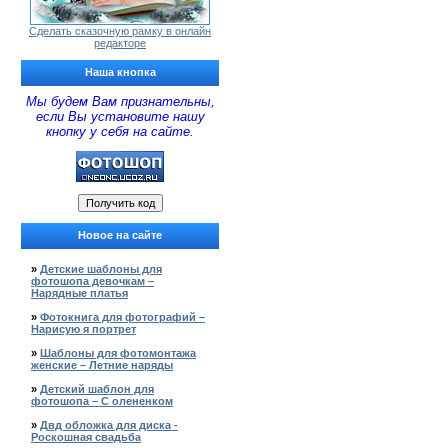
Сделать сказочную рамку в онлайн
редакторе
Наша кнопка
Мы будем Вам признательны,
если Вы установите нашу
кнопку у себя на сайте.
Новое на сайте
»
Детские шаблоны для
фотошопа девочкам –
Нарядные платья
»
Фотокнига для фотографий –
Нарисую я портрет
»
Шаблоны для фотомонтажа
женские – Летние наряды
»
Детский шаблон для
фотошопа – С олененком
»
Двд обложка для диска -
Роскошная свадьба