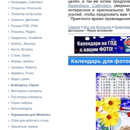
целях, а так же хотим предло
Календари, Calendars
Календари, Calendars
, уверен
Открытки, Postcards
интересное и оригинальное. 
усилий, чтобы предложить вам 
Этикетки на бутылки
Приятного время провождения
Грамоты, Дипломы
Разные PSD, PNG
Главная
»
Все для Фотошопа
»
Календари
фотошопа – Яркие мгновения
Плагины, Plugins
Градиенты, Gradients
Actions, Экшены
Кисти, Brushes
Стили, Styles
Календарь для фото
Формы, Шейпы
Заливки, Patterns
Шрифты, Fonts
Видео уроки
Клипарты, Clipart
Векторные клипарты
Растровые клипарты
Скрап-наборы
Фотоклипарты
Украшения для Windows
Обои для рабочего стола
Хранители экрана