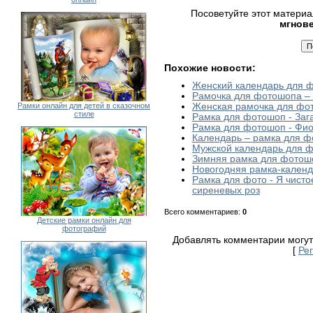
Посоветуйте этот матери
мгнов
Похожие новости:
Женский календарь для 
Рамочка для фотошопа –
Рамки онлайн для детей в сказочном
Женская рамочка для фо
стиле
Рамка для фотошоп - Заг
Рамка для фотошоп - Фи
Календарь – рамка для 
Мужской календарь для 
Зимняя рамка для фотошо
Новогодняя рамка-календ
Рамка для фото - Я чист
сиреневых роз
Всего комментариев
:
0
Детские рамки онлайн для
фотографий
Добавлять комментарии могут
[
Ре