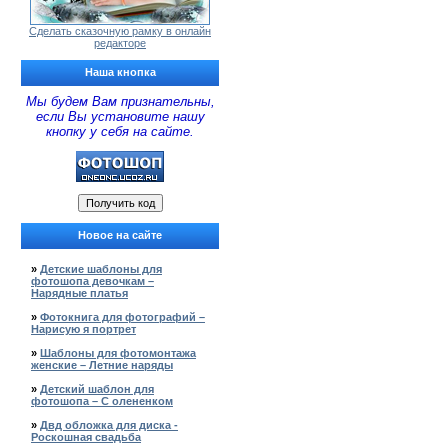
Сделать сказочную рамку в онлайн
редакторе
Наша кнопка
Мы будем Вам признательны,
если Вы установите нашу
кнопку у себя на сайте.
Новое на сайте
»
Детские шаблоны для
фотошопа девочкам –
Нарядные платья
»
Фотокнига для фотографий –
Нарисую я портрет
»
Шаблоны для фотомонтажа
женские – Летние наряды
»
Детский шаблон для
фотошопа – С олененком
»
Двд обложка для диска -
Роскошная свадьба