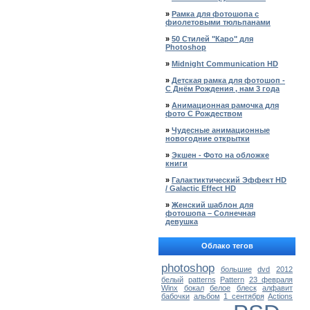
»
Рамка для фотошопа с
фиолетовыми тюльпанами
»
50 Стилей "Каро" для
Photoshop
»
Midnight Communication HD
»
Детская рамка для фотошоп -
С Днём Рождения , нам 3 года
»
Анимационная рамочка для
фото С Рождеством
»
Чудесные анимационные
новогодние открытки
»
Экшен - Фото на обложке
книги
»
Галактиктический Эффект HD
/ Galactic Effect HD
»
Женский шаблон для
фотошопа – Солнечная
девушка
Облако тегов
photoshop
большие
dvd
2012
белый
patterns
Pattern
23 февраля
Winx
бокал
белое
блеск
алфавит
бабочки
альбом
1 сентября
Actions