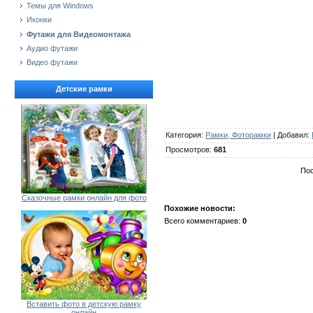
Темы для Windows
Иконки
Футажи для Видеомонтажа
Аудио футажи
Видео футажи
Детские рамки
Категория
:
Рамки, Фоторамки
|
Добавил
:
Просмотров
:
681
Пос
Сказочные рамки онлайн для фото
Похожие новости:
Всего комментариев
:
0
Вставить фото в детскую рамку
онлайн