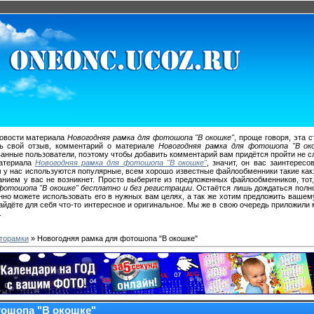
новости материала
Новогодняя рамка для фотошопа "В окошке"
, проще говоря, эта 
ть свой отзыв, комментарий о материале
Новогодняя рамка для фотошопа "В ок
ванные пользователи, поэтому чтобы добавить комментарий вам придётся пройти не с
атериала
Новогодняя рамка для фотошопа "В окошке"
, значит, он вас заинтерес
у нас используются популярные, всем хорошо известные файлообменники такие как: Letit
нием у вас не возникнет. Просто выберите из предложенных файлообменников, тот,
фотошопа "В окошке" бесплатно и без регистрации
. Остаётся лишь дождаться полн
нно можете использовать его в нужных вам целях, а так же хотим предложить ваше
айдёте для себя что-то интересное и оригинальное. Мы же в свою очередь приложили
.
торамки
» Новогодняя рамка для фотошопа "В окошке"
тошопа "В окошке"