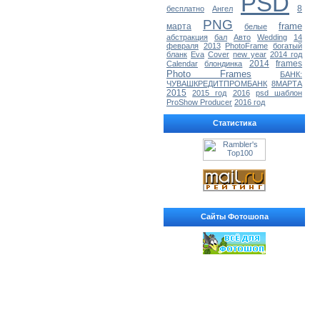
PSD
8
бесплатно
Ангел
PNG
frame
марта
белые
абстракция
бал
Авто
Wedding
14
февраля
2013
PhotoFrame
богатый
бланк
Eva
Cover
new year
2014 год
2014
frames
Calendar
блондинка
Photo Frames
БАНК:
ЧУВАШКРЕДИТПРОМБАНК
8МАРТА
2015
2015 год
2016
psd шаблон
ProShow Producer
2016 год
Статистика
Сайты Фотошопа