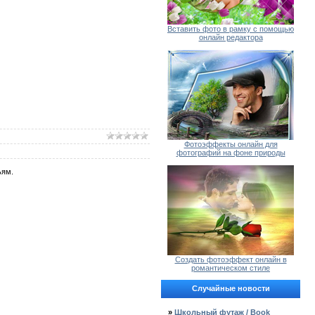
Вставить фото в рамку с помощью
онлайн редактора
Фотоэффекты онлайн для
фотографий на фоне природы
ьям.
Создать фотоэффект онлайн в
романтическом стиле
Случайные новости
»
Школьный футаж / Book