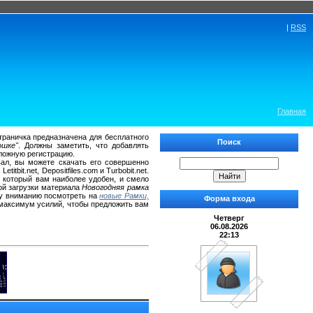
|
RSS
Главная
страничка предназначена для бесплатного
Поиск
ошке"
. Должны заметить, что добавлять
ложную регистрацию.
овал, вы можете скачать его совершенно
bit.net, Depositfiles.com и Turbobit.net.
 который вам наиболее удобен, и смело
ой загрузки материала
Новогодняя рамка
му вниманию посмотреть на
новые Рамки,
Форма входа
 максимум усилий, чтобы предложить вам
Четверг
06.08.2026
22:13