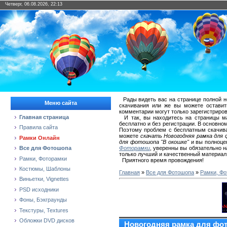
Четверг, 06.08.2026, 22:13
Рады видеть вас на странице полной 
Меню сайта
скачивания или же вы можете остави
комментарии могут только зарегистриро
Главная страница
И так, вы находитесь на страницы м
бесплатно и без регистрации. В основном 
Правила сайта
Поэтому проблем с бесплатным скачива
можете
скачать Новогодняя рамка для 
Рамки Онлайн
для фотошопа "В окошке"
и вы полноце
Фоторамки
, уверенны вы обязательно н
Все для Фотошопа
только лучший и качественный материал
Рамки, Фоторамки
Приятного время провождения!
Костюмы, Шаблоны
Главная
»
Все для Фотошопа
»
Рамки, Фо
Виньетки, Vignettes
PSD исходники
Фоны, Бэкграунды
Текстуры, Textures
Обложки DVD дисков
Новогодняя рамка для фо