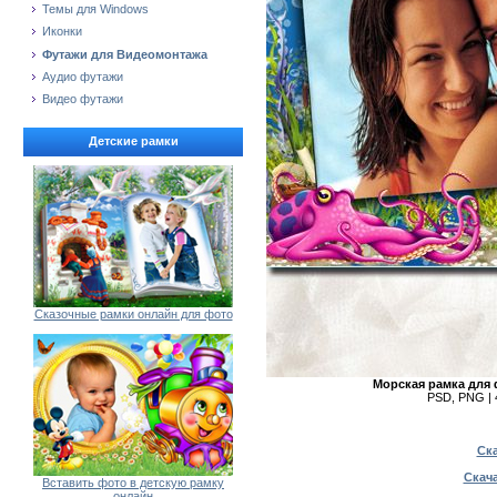
Темы для Windows
Иконки
Футажи для Видеомонтажа
Аудио футажи
Видео футажи
Детские рамки
Сказочные рамки онлайн для фото
Морская рамка для 
PSD, PNG | 4
Ска
Скача
Вставить фото в детскую рамку
онлайн