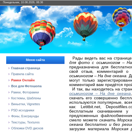
Понедельник, 10.08.2026, 06:36
Рады видеть вас на странице
Меню сайта
для фото с осьминогом – На
предназначена для бесплатно
Главная страница
свой отзыв, комментарий о
Правила сайта
осьминогом – На дне океана
. 
могут только зарегистрирован
Рамки Онлайн
комментарий вам придётся про
Все для Фотошопа
И так, вы находитесь на стр
Рамки, Фоторамки
осьминогом – На дне океана
скачать его совершенно беспл
Костюмы, Шаблоны
используются популярные, вс
Виньетки, Vignettes
как: Letitbit.net, Depositfi
PSD исходники
бесплатным скачиванием у 
предложенных файлообменнико
Фоны, Бэкграунды
смело можете
скачать Морска
Текстуры, Textures
океана бесплатно и без рег
Обложки DVD дисков
загрузки материала
Морская 